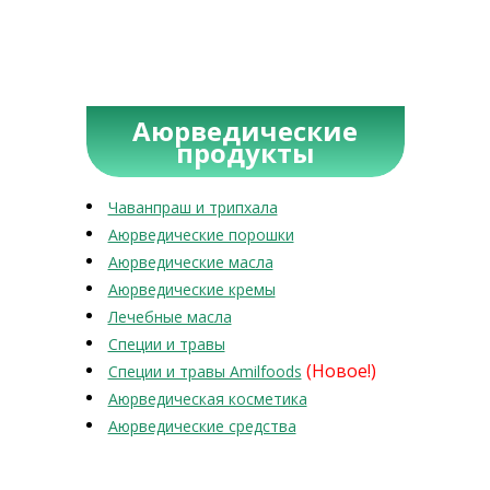
Аюрведические
продукты
Чаванпраш и трипхала
Аюрведические порошки
Аюрведические масла
Аюрведические кремы
Лечебные масла
Специи и травы
(Новое!)
Специи и травы Amilfoods
Аюрведическая косметика
Аюрведические средства