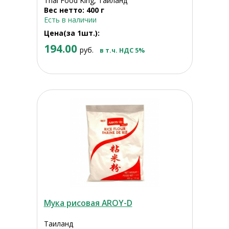
Thai Food King, Таиланд
Вес нетто: 400 г
Есть в наличии
Цена(за 1шт.):
194.00
руб.
в т.ч. НДС 5%
Мука рисовая AROY-D
Таиланд