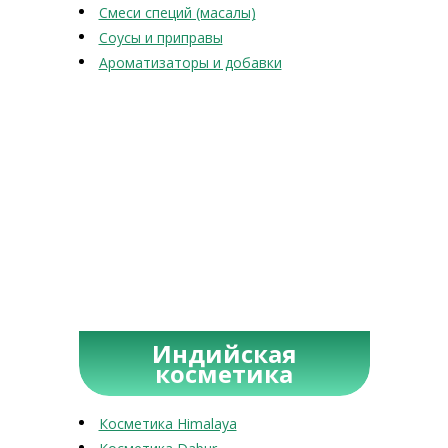
Смеси специй (масалы)
Соусы и приправы
Ароматизаторы и добавки
Индийская
косметика
Косметика Himalaya