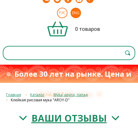
РУС
ENG
0 товаров
≡ Более 30 лет на рынке. Цена и
качество
≡
с 1993 г.
Главная
Каталог
Мука, крупа, папад
Клейкая рисовая мука "AROY-D"
ВАШИ ОТЗЫВЫ