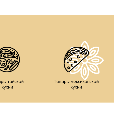
ары тайской
Товары мексиканской
кухни
кухни