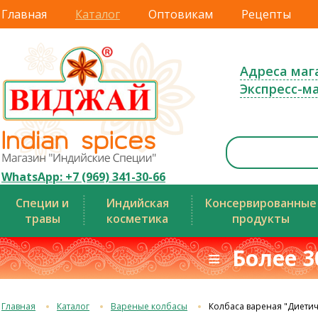
Главная
Каталог
Оптовикам
Рецепты
Адреса маг
Экспресс-м
WhatsApp: +7 (969) 341-30-66
Специи и
Индийская
Консервированные
травы
косметика
продукты
≡ Более 3
Главная
Каталог
Вареные колбасы
Колбаса вареная "Диетич