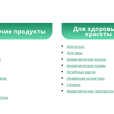
Для здоровь
учие продукты
красоты
Для волос
Для лица
ы
Аюрведические краски
Аюрведические кремы
Лечебные масла
акао
Индийская косметика
Гигиена
Аюрведические препараты
оусы