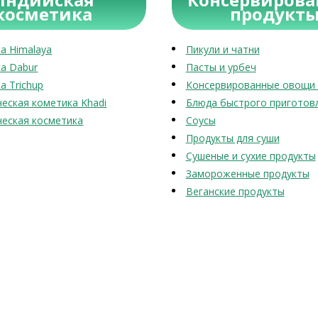
косметика
продукт
а Himalaya
Пикули и чатни
а Dabur
Пасты и урбеч
а Trichup
Консервированные овощи 
еская кометика Khadi
Блюда быстрого приготов
еская косметика
Соусы
Продукты для суши
Сушеные и сухие продукты
Замороженные продукты
Веганские продукты