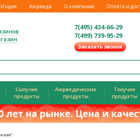
Индия
Аюрведа
О компании
Оплата и дос
7(495) 434-66-29
азинов
7(499) 739-95-29
агазин
Заказать звонок
Сыпучие
Аюрведические
Текучие
продукты
продукты
продукты
0 лет на рынке. Цена и каче
еская"