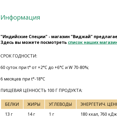
Информация
"Индийские Специи" - магазин "Виджай" предлага
Здесь вы можете посмотреть
список наших магази
СРОК ГОДНОСТИ:
60 суток при t° от +2°С до +6°С и W 70-80%;
6 месяцев при t°-18°C
ПИЩЕВАЯ ЦЕННОСТЬ 100 Г ПРОДУКТА:
БЕЛКИ
ЖИРЫ
УГЛЕВОДЫ
ЭНЕРГЕТИЧ. ЦЕ
13 г
14 г
1 г
180 ккал, 760 кДж