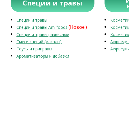
Специи и травы
Специи и травы
Косметик
(Новое!)
Специи и травы Amilfoods
Косметик
Специи и травы развесные
Косметик
Смеси специй (масалы)
Аюрведич
Соусы и приправы
Аюрведич
Ароматизаторы и добавки