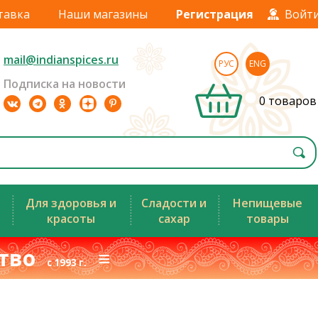
тавка
Наши магазины
Регистрация
Войт
mail@indianspices.ru
РУС
ENG
Подписка на новости
0 товаров
Для здоровья и
Сладости и
Непищевые
красоты
сахар
товары
ство
≡
с 1993 г.