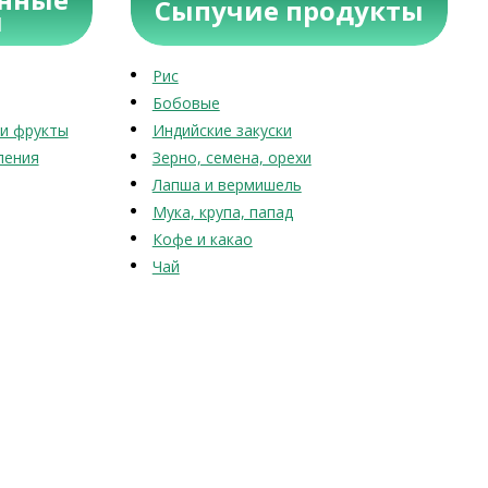
Сыпучие продукты
ы
Рис
Бобовые
и фрукты
Индийские закуски
ления
Зерно, семена, орехи
Лапша и вермишель
Мука, крупа, папад
Кофе и какао
Чай