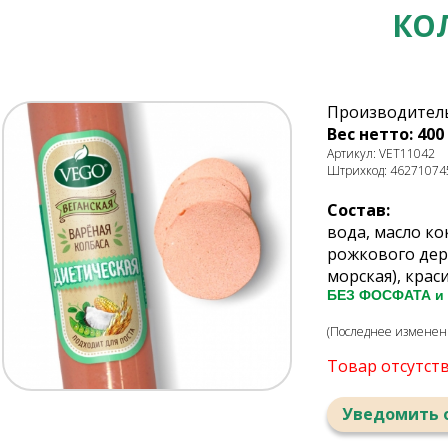
КО
Производитель
Вес нетто: 400 
Артикул: VET11042
Штрихкод: 46271074
Состав:
вода, масло ко
рожкового дере
морская), крас
БЕЗ ФОСФАТА и
(Последнее изменение
Товар отсутст
Уведомить 