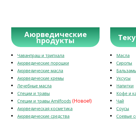
Аюрведические
Тек
продукты
Чаванпраш и трипхала
Масла
Аюрведические порошки
Сиропы
Аюрведические масла
Бальзам
Аюрведические кремы
Уксусы
Лечебные масла
Напитки
Специи и травы
Кофе и к
(Новое!)
Специи и травы Amilfoods
Чай
Аюрведическая косметика
Соусы
Аюрведические средства
Соевые с