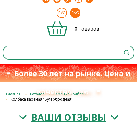
РУС
ENG
0 товаров
≡ Более 30 лет на рынке. Цена и
качество
≡
с 1993 г.
Главная
Каталог
Вареные колбасы
Колбаса вареная "Бутербродная"
ВАШИ ОТЗЫВЫ