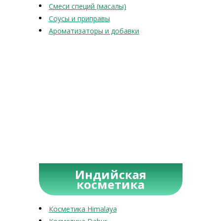
Смеси специй (масалы)
Соусы и приправы
Ароматизаторы и добавки
Индийская
косметика
Косметика Himalaya