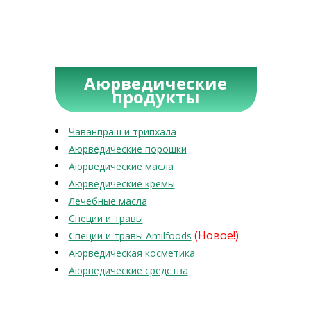
Аюрведические
продукты
Чаванпраш и трипхала
Аюрведические порошки
Аюрведические масла
Аюрведические кремы
Лечебные масла
Специи и травы
(Новое!)
Специи и травы Amilfoods
Аюрведическая косметика
Аюрведические средства