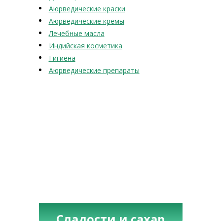
Аюрведические краски
Аюрведические кремы
Лечебные масла
Индийская косметика
Гигиена
Аюрведические препараты
Сладости и сахар