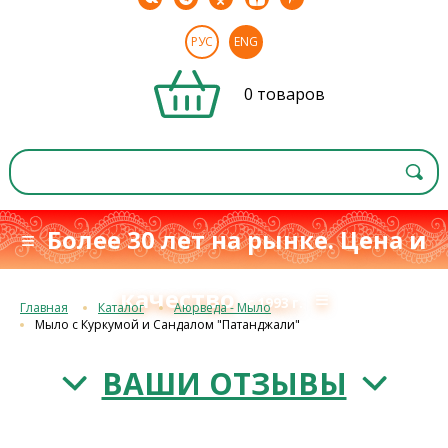
РУС
ENG
0 товаров
≡ Более 30 лет на рынке. Цена и
качество
≡
с 1993 г.
Главная
Каталог
Аюрведа - Мыло
Мыло с Куркумой и Сандалом "Патанджали"
ВАШИ ОТЗЫВЫ