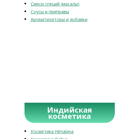
Смеси специй (масалы)
Соусы и приправы
Ароматизаторы и добавки
Индийская
косметика
Косметика Himalaya