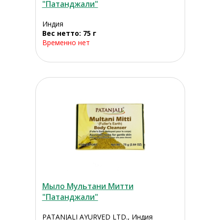
"Патанджали"
Индия
Вес нетто: 75 г
Временно нет
Мыло Мультани Митти
"Патанджали"
PATANJALI AYURVED LTD., Индия