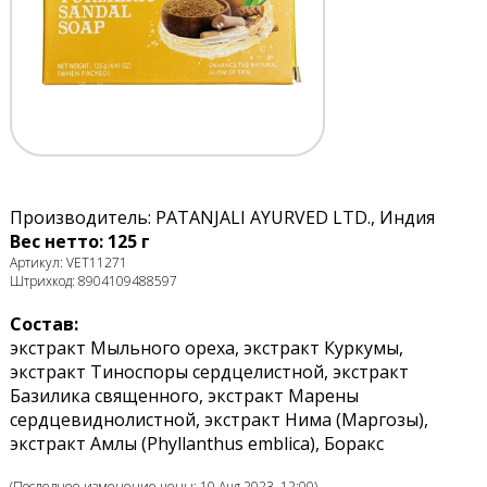
Производитель: PATANJALI AYURVED LTD., Индия
Вес нетто: 125 г
Артикул: VET11271
Штрихкод: 8904109488597
Состав:
экстракт Мыльного ореха, экстракт Куркумы,
экстракт Тиноспоры сердцелистной, экстракт
Базилика священного, экстракт Марены
сердцевиднолистной, экстракт Нима (Маргозы),
экcтракт Амлы (Phyllanthus emblica), Боракс
(Последнее изменение цены: 10 Aug 2023, 12:00)