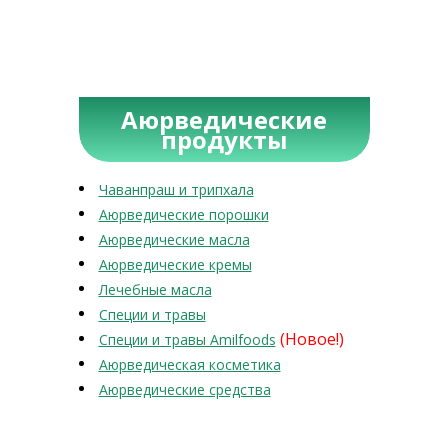
Аюрведические
продукты
Чаванпраш и трипхала
Аюрведические порошки
Аюрведические масла
Аюрведические кремы
Лечебные масла
Специи и травы
(Новое!)
Специи и травы Amilfoods
Аюрведическая косметика
Аюрведические средства