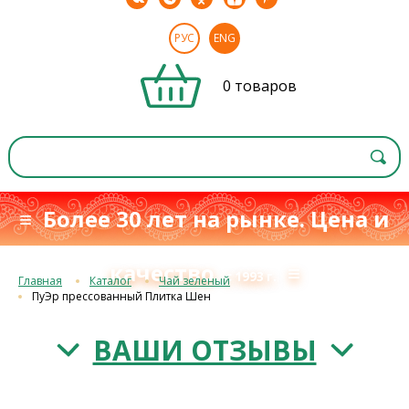
РУС
ENG
0 товаров
≡ Более 30 лет на рынке. Цена и
качество
≡
с 1993 г.
Главная
Каталог
Чай зеленый
ПуЭр прессованный Плитка Шен
ВАШИ ОТЗЫВЫ