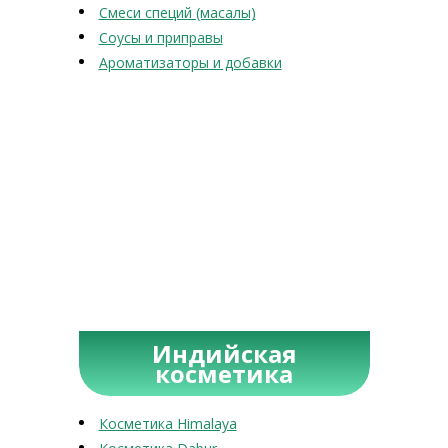
Смеси специй (масалы)
Соусы и приправы
Ароматизаторы и добавки
Индийская
косметика
Косметика Himalaya