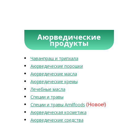
Аюрведические
продукты
Чаванпраш и трипхала
Аюрведические порошки
Аюрведические масла
Аюрведические кремы
Лечебные масла
Специи и травы
(Новое!)
Специи и травы Amilfoods
Аюрведическая косметика
Аюрведические средства