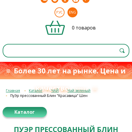
РУС
ENG
0 товаров
≡ Более 30 лет на рынке. Цена и
качество
≡
с 1993 г.
Главная
Каталог
ЧАЙ
Чай зеленый
ПуЭр прессованный Блин "Красавица" Шен
Каталог
ПУЭР ПРЕССОВАННЫЙ БЛИН