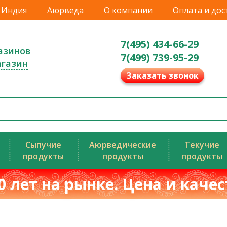
Индия
Аюрведа
О компании
Оплата и дос
7(495) 434-66-29
азинов
7(499) 739-95-29
агазин
Заказать звонок
Сыпучие
Аюрведические
Текучие
продукты
продукты
продукты
0 лет на рынке. Цена и каче