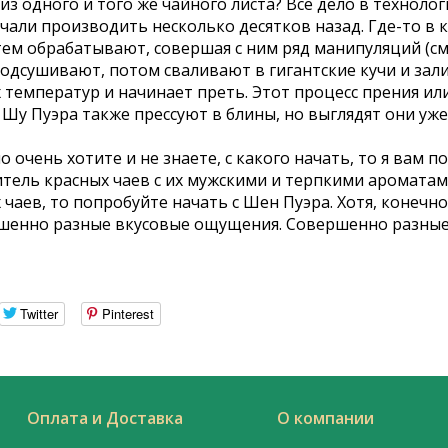
 из одного и того же чайного листа? Все дело в технол
ачали производить несколько десятков назад. Где-то в
тем обрабатывают, совершая с ним ряд манипуляций (см
одсушивают, потом сваливают в гигантские кучи и зали
температур и начинает преть. Этот процесс прения или 
 Шу Пуэра также прессуют в блины, но выглядят они уже
о очень хотите и не знаете, с какого начать, то я вам п
тель красных чаев с их мужскими и терпкими ароматами
чаев, то попробуйте начать с Шен Пуэра. Хотя, конечно
ершенно разные вкусовые ощущения. Совершенно разные
Twitter
Pinterest
Оплата и Доставка
О компании