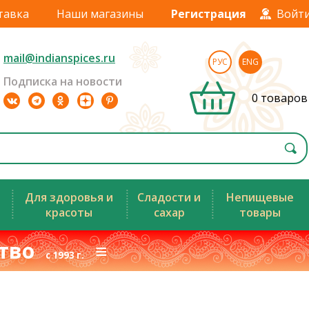
тавка
Наши магазины
Регистрация
Войт
mail@indianspices.ru
РУС
ENG
Подписка на новости
0 товаров
Для здоровья и
Сладости и
Непищевые
красоты
сахар
товары
ство
≡
с 1993 г.