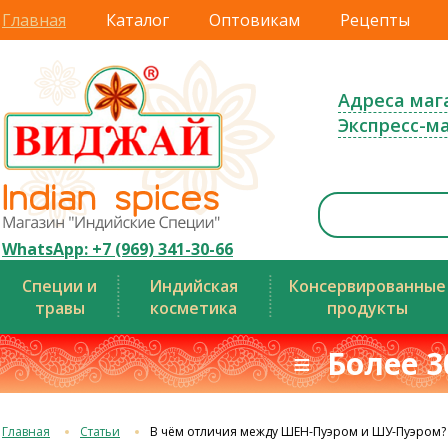
Главная
Каталог
Оптовикам
Рецепты
Адреса маг
Экспресс-м
WhatsApp: +7 (969) 341-30-66
Специи и
Индийская
Консервированные
травы
косметика
продукты
≡ Более 3
Главная
Статьи
В чём отличия между ШЕН-Пуэром и ШУ-Пуэром?