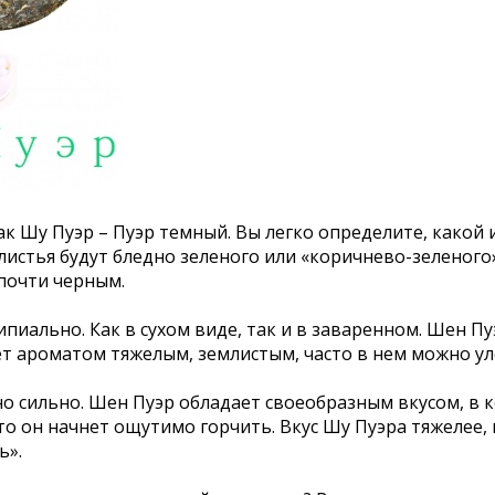
ак Шу Пуэр – Пуэр темный. Вы легко определите, какой 
истья будут бледно зеленого или «коричнево-зеленого» 
почти черным.
иально. Как в сухом виде, так и в заваренном. Шен П
т ароматом тяжелым, землистым, часто в нем можно ул
о сильно. Шен Пуэр обладает своеобразным вкусом, в к
о он начнет ощутимо горчить. Вкус Шу Пуэра тяжелее, но
ь».