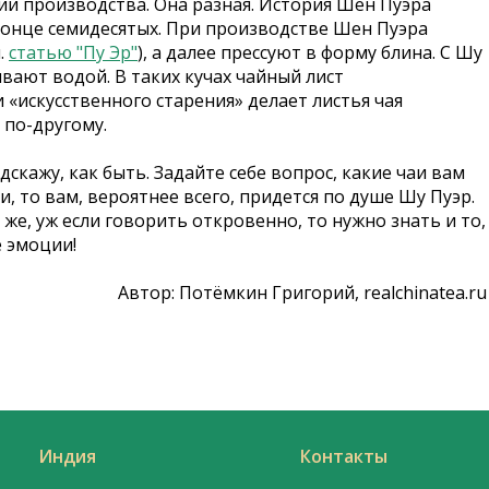
огии производства. Она разная. История Шен Пуэра
 конце семидесятых. При производстве Шен Пуэра
.
статью "Пу Эр"
), а далее прессуют в форму блина. С Шу
вают водой. В таких кучах чайный лист
«искусственного старения» делает листья чая
 по-другому.
одскажу, как быть. Задайте себе вопрос, какие чаи вам
, то вам, вероятнее всего, придется по душе Шу Пуэр.
 же, уж если говорить откровенно, то нужно знать и то,
 эмоции!
Автор: Потёмкин Григорий, realchinatea.ru
Индия
Контакты