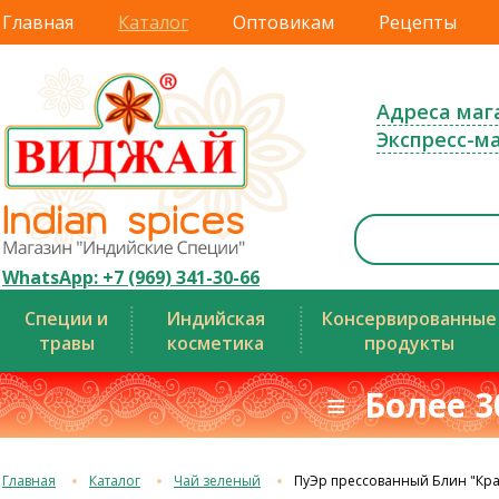
Главная
Каталог
Оптовикам
Рецепты
Адреса маг
Экспресс-м
WhatsApp: +7 (969) 341-30-66
Специи и
Индийская
Консервированные
травы
косметика
продукты
≡ Более 3
Главная
Каталог
Чай зеленый
ПуЭр прессованный Блин "Кр