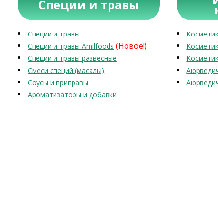
Специи и травы
Специи и травы
Косметик
(Новое!)
Специи и травы Amilfoods
Косметик
Специи и травы развесные
Косметик
Смеси специй (масалы)
Аюрведич
Соусы и приправы
Аюрведич
Ароматизаторы и добавки