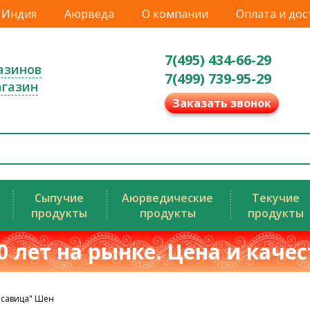
Индия
Аюрведа
О компании
Оплата и дос
7(495) 434-66-29
азинов
7(499) 739-95-29
агазин
Заказать звонок
Сыпучие
Аюрведические
Текучие
продукты
продукты
продукты
0 лет на рынке. Цена и каче
асавица" Шен