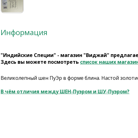
Информация
"Индийские Специи" - магазин "Виджай" предлага
Здесь вы можете посмотреть
список наших магази
Великолепный шен ПуЭр в форме блина. Настой золотис
В чём отличия между ШЕН-Пуэром и ШУ-Пуэром?