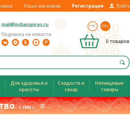
тавка
Наши магазины
Регистрация
Войт
mail@indianspices.ru
РУС
ENG
Подписка на новости
0 товаров
Для здоровья и
Сладости и
Непищевые
красоты
сахар
товары
ство
≡
с 1993 г.