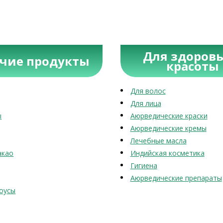
Для здоровь
учие продукты
красоты
Для волос
Для лица
ы
Аюрведические краски
Аюрведические кремы
Лечебные масла
акао
Индийская косметика
Гигиена
Аюрведические препараты
оусы