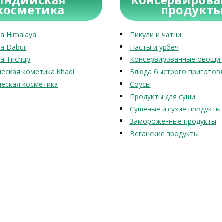
косметика
продукт
а Himalaya
Пикули и чатни
а Dabur
Пасты и урбеч
а Trichup
Консервированные овощи 
еская кометика Khadi
Блюда быстрого приготов
еская косметика
Соусы
Продукты для суши
Сушеные и сухие продукты
Замороженные продукты
Веганские продукты