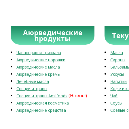
Аюрведические
Тек
продукты
Чаванпраш и трипхала
Масла
Аюрведические порошки
Сиропы
Аюрведические масла
Бальзам
Аюрведические кремы
Уксусы
Лечебные масла
Напитки
Специи и травы
Кофе и к
(Новое!)
Специи и травы Amilfoods
Чай
Аюрведическая косметика
Соусы
Аюрведические средства
Соевые с