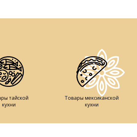
ары тайской
Товары мексиканской
кухни
кухни