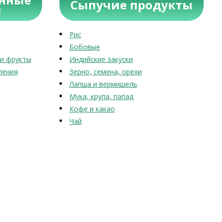
Сыпучие продукты
ы
Рис
Бобовые
и фрукты
Индийские закуски
ления
Зерно, семена, орехи
Лапша и вермишель
Мука, крупа, папад
Кофе и какао
Чай