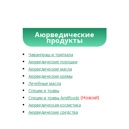
Аюрведические
продукты
Чаванпраш и трипхала
Аюрведические порошки
Аюрведические масла
Аюрведические кремы
Лечебные масла
Специи и травы
(Новое!)
Специи и травы Amilfoods
Аюрведическая косметика
Аюрведические средства