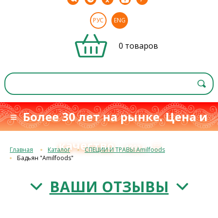
РУС
ENG
0 товаров
≡ Более 30 лет на рынке. Цена и
качество
≡
с 1993 г.
Главная
Каталог
СПЕЦИИ И ТРАВЫ Amilfoods
Бадьян "Amilfoods"
ВАШИ ОТЗЫВЫ