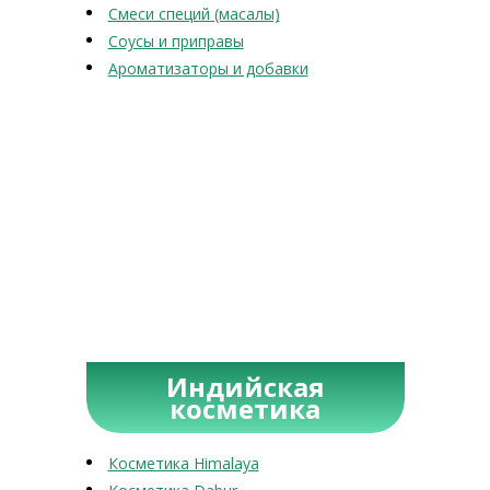
Смеси специй (масалы)
Соусы и приправы
Ароматизаторы и добавки
Индийская
косметика
Косметика Himalaya