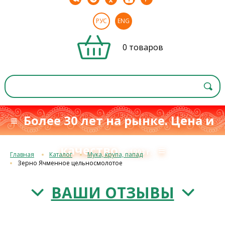
РУС
ENG
0 товаров
≡ Более 30 лет на рынке. Цена и
качество
≡
с 1993 г.
Главная
Каталог
Мука, крупа, папад
Зерно Ячменное цельносмолотое
ВАШИ ОТЗЫВЫ