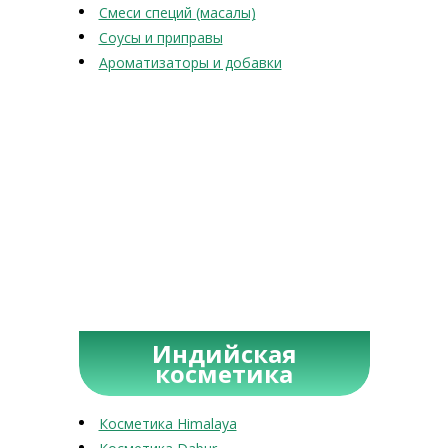
Смеси специй (масалы)
Соусы и приправы
Ароматизаторы и добавки
Индийская
косметика
Косметика Himalaya