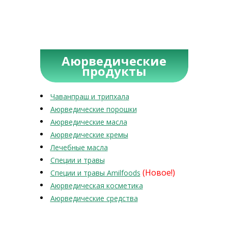
Аюрведические
продукты
Чаванпраш и трипхала
Аюрведические порошки
Аюрведические масла
Аюрведические кремы
Лечебные масла
Специи и травы
(Новое!)
Специи и травы Amilfoods
Аюрведическая косметика
Аюрведические средства