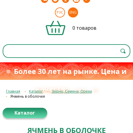
РУС
ENG
0 товаров
≡ Более 30 лет на рынке. Цена и
качество
≡
с 1993 г.
Главная
Каталог
Зерно, Семена, Орехи
Ячмень в оболочке
Каталог
ЯЧМЕНЬ В ОБОЛОЧКЕ