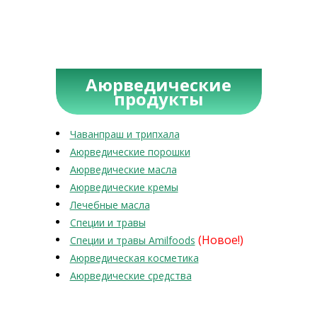
Аюрведические
продукты
Чаванпраш и трипхала
Аюрведические порошки
Аюрведические масла
Аюрведические кремы
Лечебные масла
Специи и травы
(Новое!)
Специи и травы Amilfoods
Аюрведическая косметика
Аюрведические средства