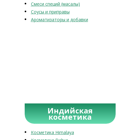
Смеси специй (масалы)
Соусы и приправы
Ароматизаторы и добавки
Индийская
косметика
Косметика Himalaya