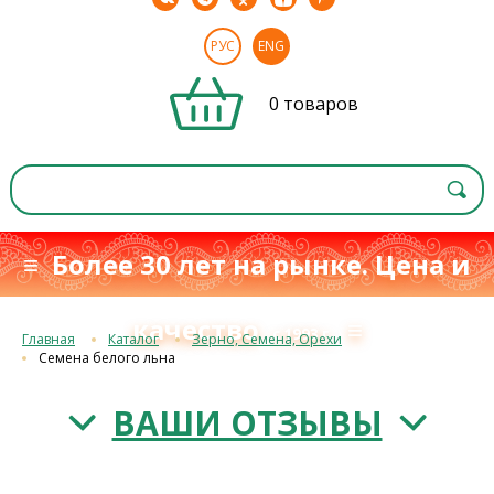
РУС
ENG
0 товаров
≡ Более 30 лет на рынке. Цена и
качество
≡
с 1993 г.
Главная
Каталог
Зерно, Семена, Орехи
Семена белого льна
ВАШИ ОТЗЫВЫ