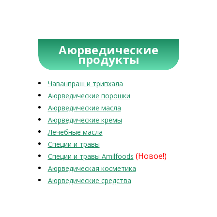
Аюрведические
продукты
Чаванпраш и трипхала
Аюрведические порошки
Аюрведические масла
Аюрведические кремы
Лечебные масла
Специи и травы
(Новое!)
Специи и травы Amilfoods
Аюрведическая косметика
Аюрведические средства