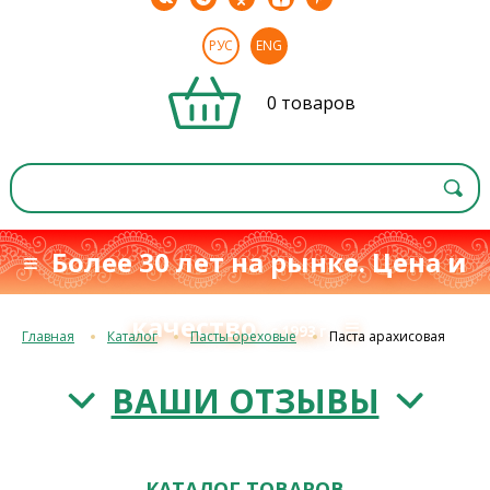
РУС
ENG
0 товаров
≡ Более 30 лет на рынке. Цена и
качество
≡
с 1993 г.
Главная
Каталог
Пасты ореховые
Паста арахисовая
ВАШИ ОТЗЫВЫ
КАТАЛОГ ТОВАРОВ