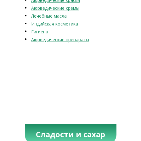
Аюрведические краски
Аюрведические кремы
Лечебные масла
Индийская косметика
Гигиена
Аюрведические препараты
Сладости и сахар