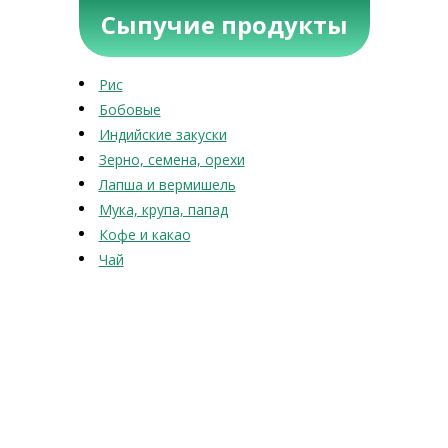
Сыпучие продукты
Рис
Бобовые
Индийские закуски
Зерно, семена, орехи
Лапша и вермишель
Мука, крупа, папад
Кофе и какао
Чай