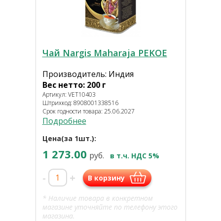
Чай Nargis Maharaja PEKOE
Производитель: Индия
Вес нетто: 200 г
Артикул: VET10403
Штрихкод: 8908001338516
Срок годности товара: 25.06.2027
Подробнее
Цена(за 1шт.):
1 273.00
руб.
в т.ч. НДС 5%
-
+
В корзину
* Наличие товара в конкретном
магазине уточняйте по телефону этого
магазина.