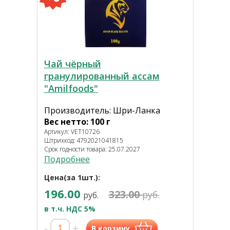
Чай чёрный
гранулированный ассам
"Amilfoods"
Производитель: Шри-Ланка
Вес нетто: 100 г
Артикул: VET10726
Штрихкод: 4792021041815
Срок годности товара: 25.07.2027
Подробнее
Цена(за 1шт.):
196.00
323.00
руб.
руб.
в т.ч. НДС 5%
-
+
В корзину