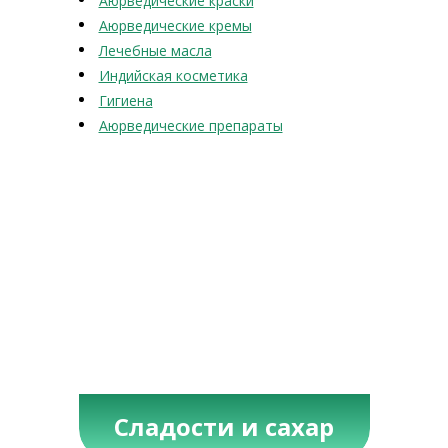
Аюрведические краски
Аюрведические кремы
Лечебные масла
Индийская косметика
Гигиена
Аюрведические препараты
Сладости и сахар