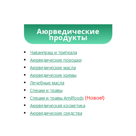
Аюрведические
продукты
Чаванпраш и трипхала
Аюрведические порошки
Аюрведические масла
Аюрведические кремы
Лечебные масла
Специи и травы
(Новое!)
Специи и травы Amilfoods
Аюрведическая косметика
Аюрведические средства