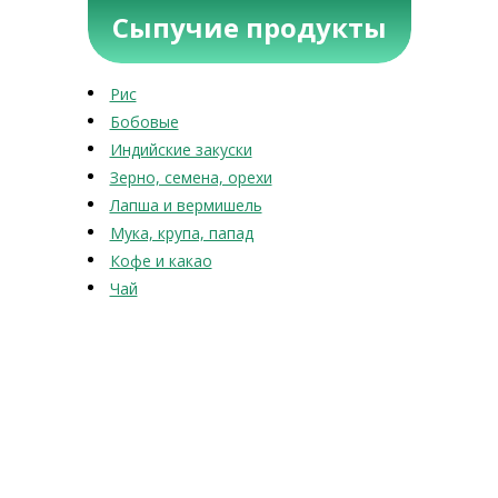
Сыпучие продукты
Рис
Бобовые
Индийские закуски
Зерно, семена, орехи
Лапша и вермишель
Мука, крупа, папад
Кофе и какао
Чай