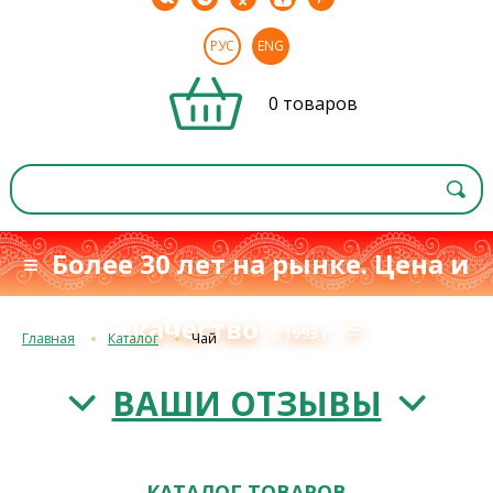
РУС
ENG
0 товаров
≡ Более 30 лет на рынке. Цена и
качество
≡
с 1993 г.
Главная
Каталог
Чай
ВАШИ ОТЗЫВЫ
КАТАЛОГ ТОВАРОВ