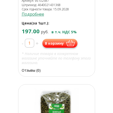
Артикул: VET02587
Штрихкод: 4640021431368
Срок годности товара: 15.09.2028
Подробнее
Цена(за 1шт.):
197.00
руб.
в т.ч. НДС 5%
-
+
В корзину
* Наличие товара в конкретном
магазине уточняйте по телефону этого
магазина.
Отзывы (0)