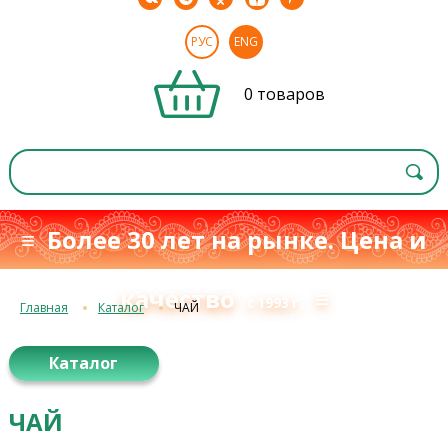
РУС
ENG
0 товаров
≡ Более 30 лет на рынке. Цена и
качество
≡
с 1993 г.
Главная
Каталог
ЧАЙ
Каталог
ЧАЙ