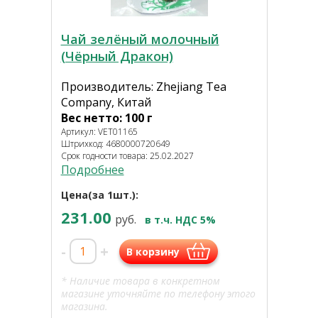
Чай зелёный молочный
(Чёрный Дракон)
Производитель: Zhejiang Tea
Company, Китай
Вес нетто: 100 г
Артикул: VET01165
Штрихкод: 4680000720649
Срок годности товара: 25.02.2027
Подробнее
Цена(за 1шт.):
231.00
руб.
в т.ч. НДС 5%
-
+
В корзину
* Наличие товара в конкретном
магазине уточняйте по телефону этого
магазина.