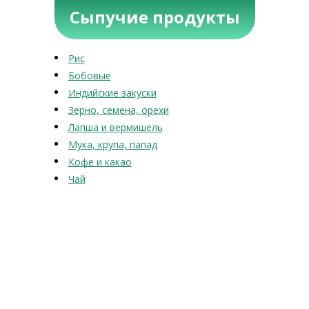
Сыпучие продукты
Рис
Бобовые
Индийские закуски
Зерно, семена, орехи
Лапша и вермишель
Мука, крупа, папад
Кофе и какао
Чай