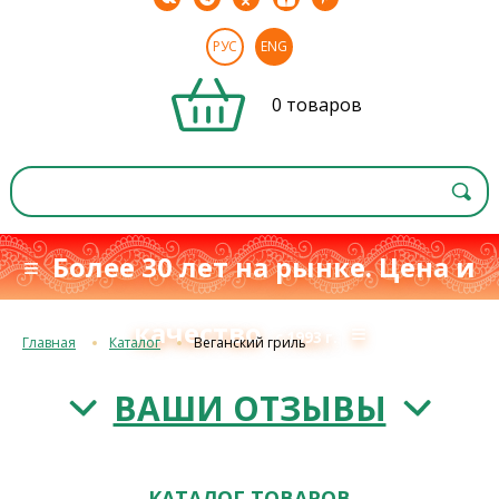
РУС
ENG
0 товаров
≡ Более 30 лет на рынке. Цена и
качество
≡
с 1993 г.
Главная
Каталог
Веганский гриль
ВАШИ ОТЗЫВЫ
КАТАЛОГ ТОВАРОВ