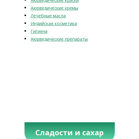
Аюрведические краски
Аюрведические кремы
Лечебные масла
Индийская косметика
Гигиена
Аюрведические препараты
Сладости и сахар