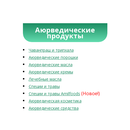
Аюрведические
продукты
Чаванпраш и трипхала
Аюрведические порошки
Аюрведические масла
Аюрведические кремы
Лечебные масла
Специи и травы
(Новое!)
Специи и травы Amilfoods
Аюрведическая косметика
Аюрведические средства