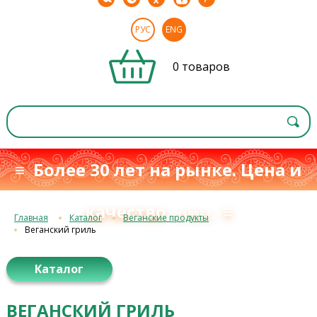
РУС
ENG
0 товаров
≡ Более 30 лет на рынке. Цена и
качество
≡
с 1993 г.
Главная
Каталог
Веганские продукты
Веганский гриль
Каталог
ВЕГАНСКИЙ ГРИЛЬ