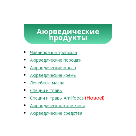
Аюрведические
продукты
Чаванпраш и трипхала
Аюрведические порошки
Аюрведические масла
Аюрведические кремы
Лечебные масла
Специи и травы
(Новое!)
Специи и травы Amilfoods
Аюрведическая косметика
Аюрведические средства