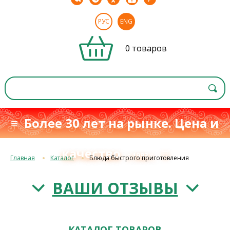
РУС
ENG
0 товаров
≡ Более 30 лет на рынке. Цена и
качество
≡
с 1993 г.
Главная
Каталог
Блюда быстрого приготовления
ВАШИ ОТЗЫВЫ
КАТАЛОГ ТОВАРОВ