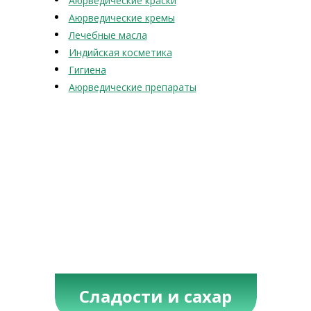
Аюрведические краски
Аюрведические кремы
Лечебные масла
Индийская косметика
Гигиена
Аюрведические препараты
Сладости и сахар