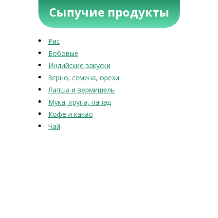
Сыпучие продукты
Рис
Бобовые
Индийские закуски
Зерно, семена, орехи
Лапша и вермишель
Мука, крупа, папад
Кофе и какао
Чай