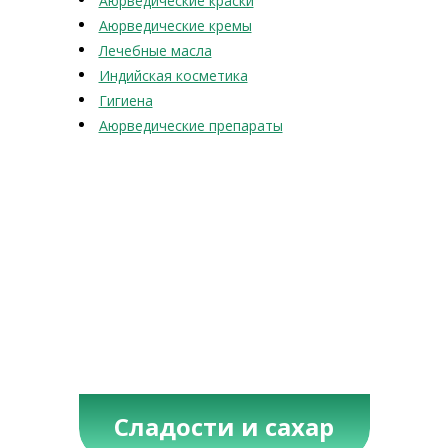
Аюрведические краски
Аюрведические кремы
Лечебные масла
Индийская косметика
Гигиена
Аюрведические препараты
Сладости и сахар