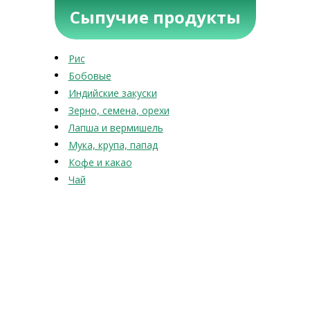
Сыпучие продукты
Рис
Бобовые
Индийские закуски
Зерно, семена, орехи
Лапша и вермишель
Мука, крупа, папад
Кофе и какао
Чай