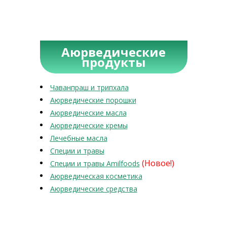
Аюрведические
продукты
Чаванпраш и трипхала
Аюрведические порошки
Аюрведические масла
Аюрведические кремы
Лечебные масла
Специи и травы
(Новое!)
Специи и травы Amilfoods
Аюрведическая косметика
Аюрведические средства