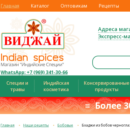
Главная
Каталог
Оптовикам
Рецепты
Адреса маг
Экспресс-м
WhatsApp: +7 (969) 341-30-66
Специи и
Индийская
Консервированные
травы
косметика
продукты
≡ Более 3
Главная
Наши рецепты
Бобовые
Бхаджи из бобов черногла