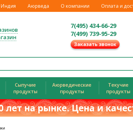
Индия
Аюрведа
О компании
Оплата и дос
7(495) 434-66-29
азинов
7(499) 739-95-29
агазин
Заказать звонок
Сыпучие
Аюрведические
Текучие
продукты
продукты
продукты
0 лет на рынке. Цена и каче
зки