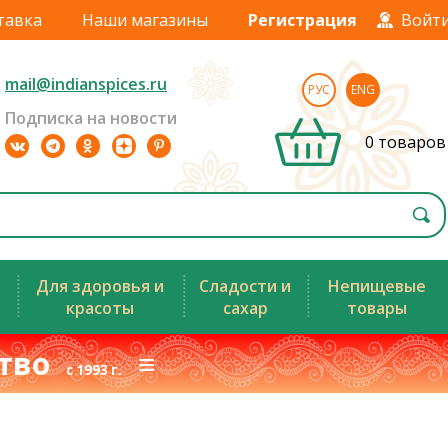
тавка
Наши магазины
Регистрация
Войт
mail@indianspices.ru
РУС
ENG
Подписка на новости
0 товаров
Для здоровья и
Сладости и
Непищевые
красоты
сахар
товары
ство
≡
с 1993 г.