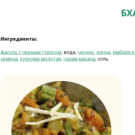
БХ
Ингредиенты:
фасоль с черным глазком
, вода,
чеснок
,
кинза
,
имбиря к
семена
,
куркума молотая
,
гарам масала
, соль