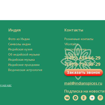
Индия
Контакты
Фото из Индии
Розничные контакты
Символы индии
VKontakte
Индийская кухня
Одноклассники
Об индийской музыке
Telegram
7(495) 434-66-29
Индийская музыка
7(499) 739-95-29
Индийские праздники
Ведическая астрология
Заказать звонок
mail@indianspices.ru
у на нас
Подписка на новости