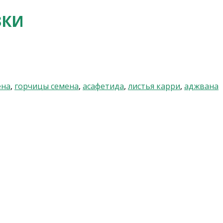
ЗКИ
ена
,
горчицы семена
,
асафетида
,
листья карри
,
аджвана