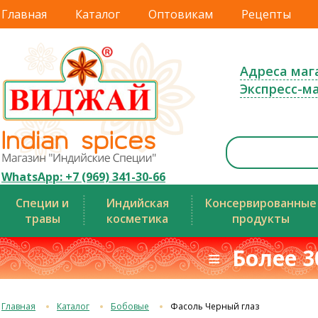
Главная
Каталог
Оптовикам
Рецепты
Адреса маг
Экспресс-м
WhatsApp: +7 (969) 341-30-66
Специи и
Индийская
Консервированные
травы
косметика
продукты
≡ Более 3
Главная
Каталог
Бобовые
Фасоль Черный глаз