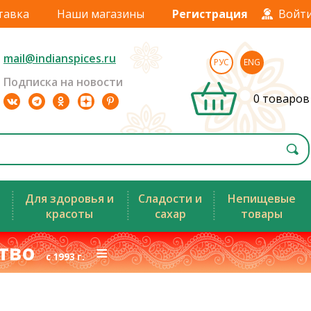
тавка
Наши магазины
Регистрация
Войт
mail@indianspices.ru
РУС
ENG
Подписка на новости
0 товаров
Для здоровья и
Сладости и
Непищевые
красоты
сахар
товары
ство
≡
с 1993 г.