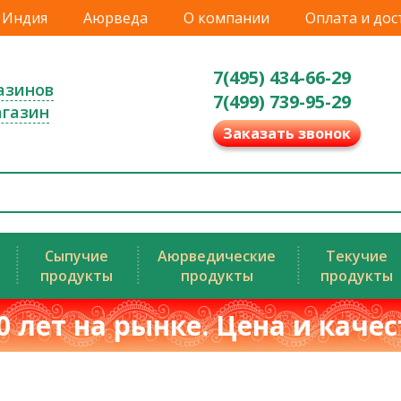
Индия
Аюрведа
О компании
Оплата и дос
7(495) 434-66-29
азинов
7(499) 739-95-29
агазин
Заказать звонок
Сыпучие
Аюрведические
Текучие
продукты
продукты
продукты
0 лет на рынке. Цена и каче