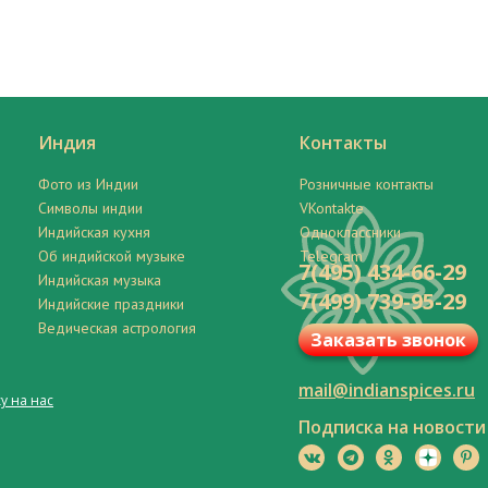
Индия
Контакты
Фото из Индии
Розничные контакты
Символы индии
VKontakte
Индийская кухня
Одноклассники
Об индийской музыке
Telegram
7(495) 434-66-29
Индийская музыка
7(499) 739-95-29
Индийские праздники
Ведическая астрология
Заказать звонок
mail@indianspices.ru
у на нас
Подписка на новости