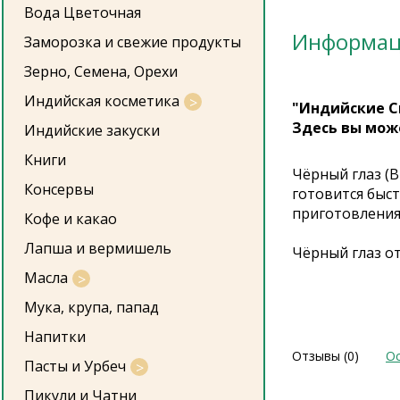
Вода Цветочная
Информа
Заморозка и свежие продукты
Зерно, Семена, Орехи
Индийская косметика
"Индийские С
Здесь вы мож
Индийские закуски
Книги
Чёрный глаз (B
Консервы
готовится быс
приготовления 
Кофе и какао
Лапша и вермишель
Чёрный глаз от
Масла
Мука, крупа, папад
Напитки
Отзывы (0)
Ос
Пасты и Урбеч
Пикули и Чатни