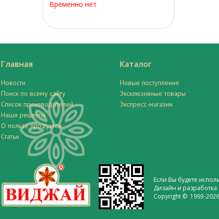
Временно нет
Главная
Каталог
Новости
Новые поступления
Поиск по всему сайту
Эксклюзивные товары
Список производителей
Экспресс-магазин
Наши рецепты
О пользе продуктов
Статьи
Если Вы будете испол
Дизайн и разработка 
Copyright © 1993-2026 