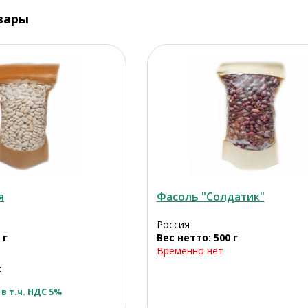
вары
я
Фасоль "Солдатик"
Россия
 г
Вес нетто: 500 г
Временно нет
:
в т.ч. НДС 5%