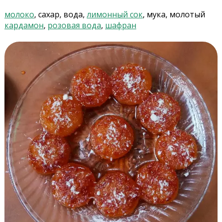
молоко
, сахар, вода,
лимонный сок
, мука, молотый
кардамон
,
розовая вода
,
шафран