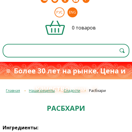
РУС
ENG
0 товаров
≡ Более 30 лет на рынке. Цена и
качество
≡
с 1993 г.
Главная
Наши рецепты
Сладости
Расбхари
РАСБХАРИ
Ингредиенты: