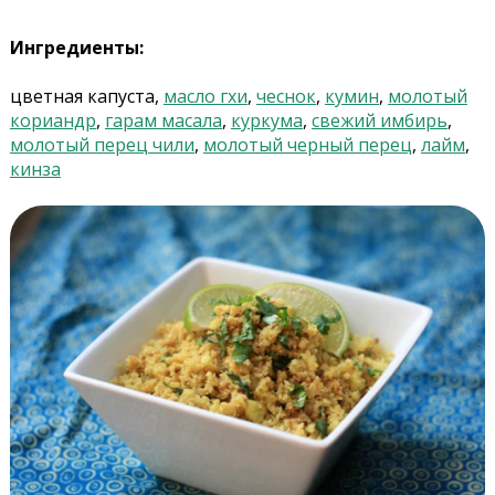
Ингредиенты:
цветная капуста,
масло гхи
,
чеснок
,
кумин
,
молотый
кориандр
,
гарам масала
,
куркума
,
свежий имбирь
,
молотый перец чили
,
молотый черный перец
,
лайм
,
кинза