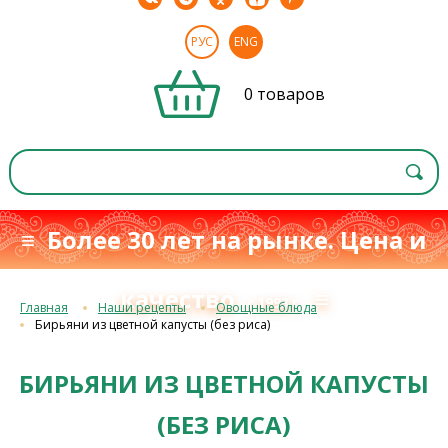
РУС
ENG
0 товаров
≡ Более 30 лет на рынке. Цена и
качество
≡
с 1993 г.
Главная
Наши рецепты
Овощные блюда
Бирьяни из цветной капусты (без риса)
БИРЬЯНИ ИЗ ЦВЕТНОЙ КАПУСТЫ
(БЕЗ РИСА)