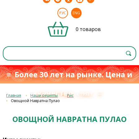
РУС
ENG
0 товаров
≡ Более 30 лет на рынке. Цена и
качество
≡
с 1993 г.
Главная
Наши рецепты
Рис
Овощной Навратна Пулао
ОВОЩНОЙ НАВРАТНА ПУЛАО