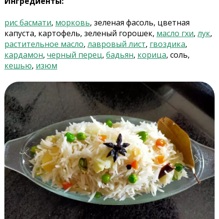
Ингредиенты:
рис басмати
,
морковь
, зеленая фасоль, цветная
капуста, картофель, зеленый горошек,
масло гхи
,
лук
,
растительное масло
,
лавровый лист
,
гвоздика
,
кардамон
,
черный перец
,
бадьян
,
корица
, соль,
кешью
,
изюм