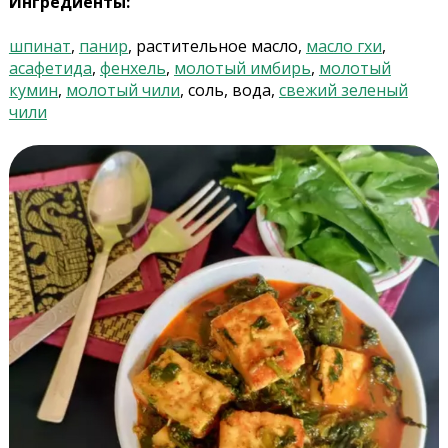
Ингредиенты:
шпинат
,
панир
, растительное масло,
масло гхи
,
асафетида
,
фенхель
,
молотый имбирь
,
молотый
кумин
,
молотый чили
, соль, вода,
свежий зеленый
чили