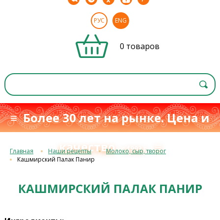
РУС
ENG
0 товаров
≡ Более 30 лет на рынке. Цена и
качество
≡
с 1993 г.
Главная
Наши рецепты
Молоко, сыр, творог
Кашмирский Палак Панир
КАШМИРСКИЙ ПАЛАК ПАНИР