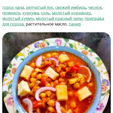
горох чана
,
репчатый лук
,
свежий имбирь
,
чеснок
,
помидор
,
куркума
,
соль
,
молотый кориандр
,
молотый кумин
,
молотый красный чили
,
приправа
для гороха
, растительное масло,
панир