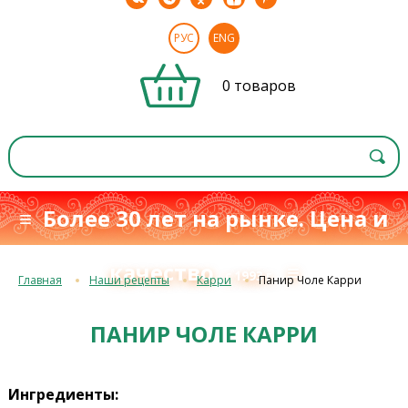
РУС
ENG
0 товаров
≡ Более 30 лет на рынке. Цена и
качество
≡
с 1993 г.
Главная
Наши рецепты
Карри
Панир Чоле Карри
ПАНИР ЧОЛЕ КАРРИ
Ингредиенты: