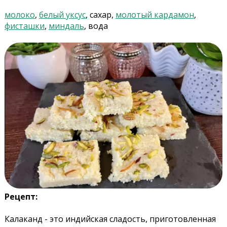
молоко
,
белый уксус
, сахар,
молотый кардамон
,
фисташки
,
миндаль
, вода
Рецепт:
Калаканд - это индийская сладость, приготовленная