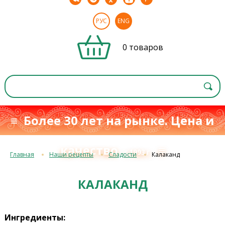
РУС
ENG
0 товаров
≡ Более 30 лет на рынке. Цена и
качество
≡
с 1993 г.
Главная
Наши рецепты
Сладости
Калаканд
КАЛАКАНД
Ингредиенты: