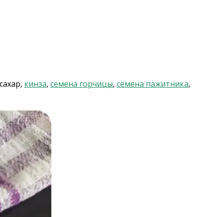
 сахар,
кинза
,
семена горчицы
,
семена пажитника
,