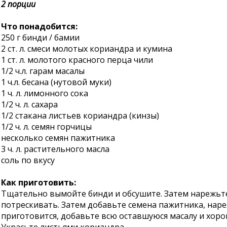
2 порции
Что понадобится:
250 г бинди / бамии
2 ст. л. смеси молотых кориандра и кумина
1 ст. л. молотого красного перца чили
1/2 ч.л. гарам масалы
1 ч.л. бесана (нутовой муки)
1 ч. л. лимонного сока
1/2 ч. л. сахара
1/2 стакана листьев кориандра (кинзы)
1/2 ч. л. семян горчицы
несколько семян пажитника
3 ч. л. растительного масла
соль по вкусу
Как приготовить:
Тщательно вымойте бинди и обсушите. Затем нарежьте
потрескивать. Затем добавьте семена пажитника, нар
приготовится, добавьте всю оставшуюся масалу и хор