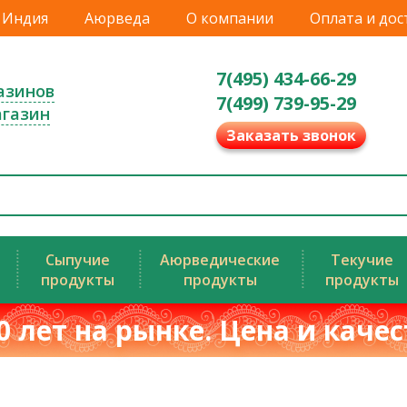
Индия
Аюрведа
О компании
Оплата и дос
7(495) 434-66-29
азинов
7(499) 739-95-29
агазин
Заказать звонок
Сыпучие
Аюрведические
Текучие
продукты
продукты
продукты
0 лет на рынке. Цена и каче