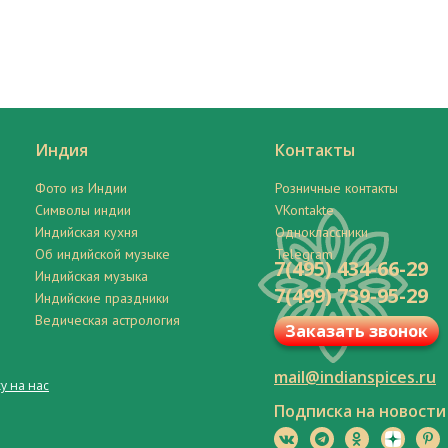
Индия
Контакты
Фото из Индии
Розничные контакты
Символы индии
VKontakte
Индийская кухня
Одноклассники
Об индийской музыке
Telegram
7(495) 434-66-29
Индийская музыка
7(499) 739-95-29
Индийские праздники
Ведическая астрология
Заказать звонок
mail@indianspices.ru
у на нас
Подписка на новости