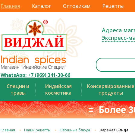
Главная
Каталог
Оптовикам
Рецепты
Адреса маг
Экспресс-м
WhatsApp: +7 (969) 341-30-66
Специи и
Индийская
Консервированные
травы
косметика
продукты
≡ Более 3
Главная
Наши рецепты
Овощные блюда
Жареная Бинди