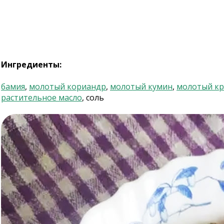
Ингредиенты:
бамия
,
молотый кориандр
,
молотый кумин
,
молотый кр
растительное масло
, соль