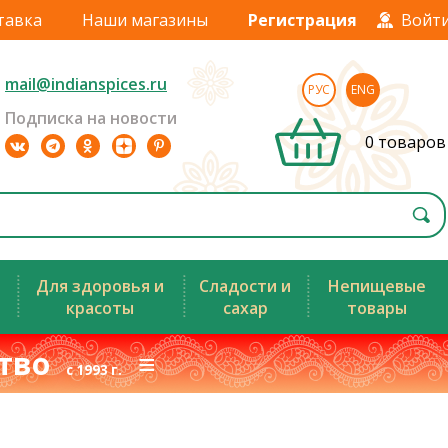
тавка
Наши магазины
Регистрация
Войт
mail@indianspices.ru
РУС
ENG
Подписка на новости
0 товаров
Для здоровья и
Сладости и
Непищевые
красоты
сахар
товары
ство
≡
с 1993 г.