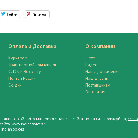
Twitter
Pinterest
Оплата и Доставка
О компании
Курьером
Фото
Транспортной компанией
Видео
СДЭК и Boxberry
Наши достижения
Почтой России
Наш дизайн
Скидки
Поставщикам
Оптовикам
ьзовать какой-либо материал с нашего сайта, поставьте, пожалуйста,
ссылк
сайта www.indianspices.ru
Indian Spices