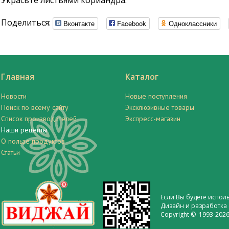
Украсьте листьями кориандра.
Поделиться:
Вконтакте
Facebook
Одноклассники
Главная
Каталог
Новости
Новые поступления
Поиск по всему сайту
Эксклюзивные товары
Список производителей
Экспресс-магазин
Наши рецепты
О пользе продуктов
Статьи
Если Вы будете испол
Дизайн и разработка 
Copyright © 1993-2026 