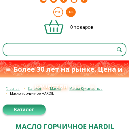
РУС
ENG
0 товаров
≡ Более 30 лет на рынке. Цена и
качество
≡
с 1993 г.
Главная
Каталог
Масла
Масла Кулинарные
Масло горчичное HARDIL
Каталог
МАСЛО ГОРЧИЧНОЕ HARDIL