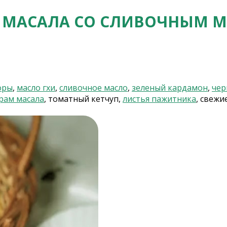
 МАСАЛА СО СЛИВОЧНЫМ 
оры
,
масло гхи
,
сливочное масло
,
зеленый кардамон
,
чер
рам масала
, томатный кетчуп,
листья пажитника
, свежи