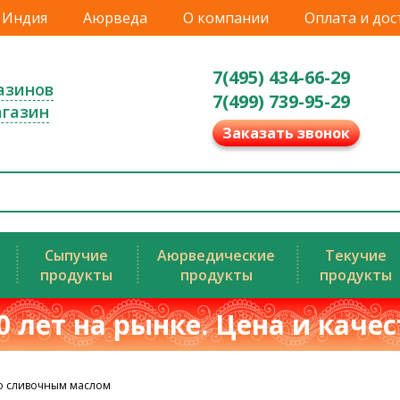
Индия
Аюрведа
О компании
Оплата и дос
7(495) 434-66-29
азинов
7(499) 739-95-29
агазин
Заказать звонок
Сыпучие
Аюрведические
Текучие
продукты
продукты
продукты
0 лет на рынке. Цена и каче
о сливочным маслом