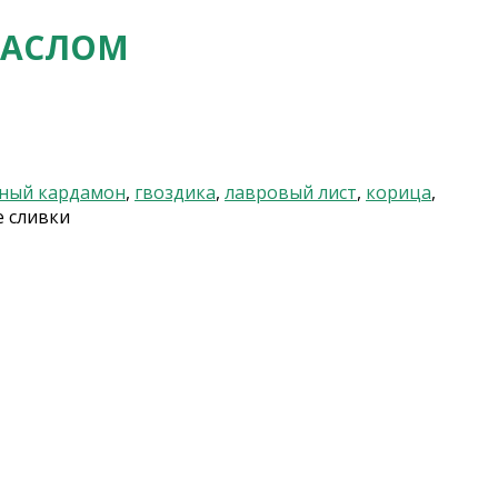
МАСЛОМ
ный кардамон
,
гвоздика
,
лавровый лист
,
корица
,
е сливки