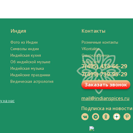
Индия
Контакты
Фото из Индии
Розничные контакты
Символы индии
VKontakte
Индийская кухня
Одноклассники
Об индийской музыке
Telegram
7(495) 434-66-29
Индийская музыка
7(499) 739-95-29
Индийские праздники
Ведическая астрология
Заказать звонок
mail@indianspices.ru
у на нас
Подписка на новости