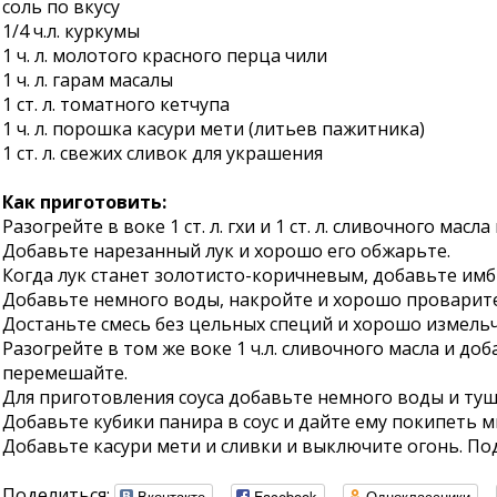
соль по вкусу
1/4 ч.л. куркумы
1 ч. л. молотого красного перца чили
1 ч. л. гарам масалы
1 ст. л. томатного кетчупа
1 ч. л. порошка касури мети (литьев пажитника)
1 ст. л. свежих сливок для украшения
Как приготовить:
Разогрейте в воке 1 ст. л. гхи и 1 ст. л. сливочного мас
Добавьте нарезанный лук и хорошо его обжарьте.
Когда лук станет золотисто-коричневым, добавьте им
Добавьте немного воды, накройте и хорошо проварите
Достаньте смесь без цельных специй и хорошо измельч
Разогрейте в том же воке 1 ч.л. сливочного масла и д
перемешайте.
Для приготовления соуса добавьте немного воды и туши
Добавьте кубики панира в соус и дайте ему покипеть м
Добавьте касури мети и сливки и выключите огонь. По
Поделиться:
Вконтакте
Facebook
Одноклассники