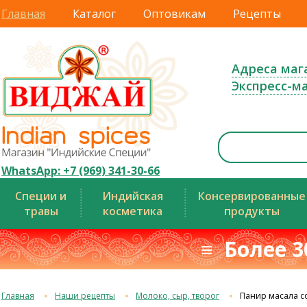
Главная
Каталог
Оптовикам
Рецепты
Адреса маг
Экспресс-м
WhatsApp: +7 (969) 341-30-66
Специи и
Индийская
Консервированные
травы
косметика
продукты
≡ Более 3
Главная
Наши рецепты
Молоко, сыр, творог
Панир масала с