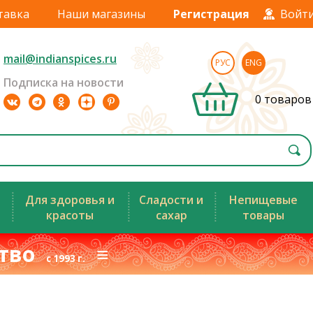
тавка
Наши магазины
Регистрация
Войт
mail@indianspices.ru
РУС
ENG
Подписка на новости
0 товаров
Для здоровья и
Сладости и
Непищевые
красоты
сахар
товары
ство
≡
с 1993 г.