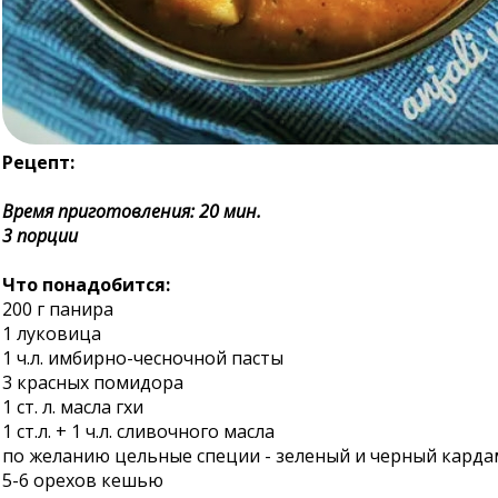
Рецепт:
Время приготовления: 20 мин.
3 порции
Что понадобится:
200 г панира
1 луковица
1 ч.л. имбирно-чесночной пасты
3 красных помидора
1 ст. л. масла гхи
1 ст.л. + 1 ч.л. сливочного масла
по желанию цельные специи - зеленый и черный кардам
5-6 орехов кешью