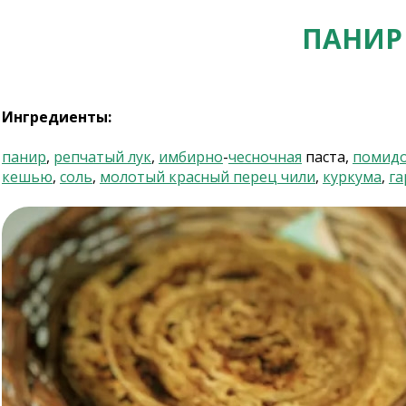
ПАНИР
Ингредиенты:
панир
,
репчатый лук
,
имбирно
-
чесночная
паста,
помид
кешью
,
соль
,
молотый красный перец чили
,
куркума
,
га