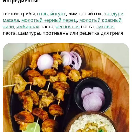
Ингредиенты:
свежие грибы,
соль
,
йогурт
, лимонный сок,
тандури
масала
,
молотый черный перец
,
молотый красный
чили
,
имбирная
паста,
чесночная
паста,
луковая
паста, шампуры, противень или решетка для гриля