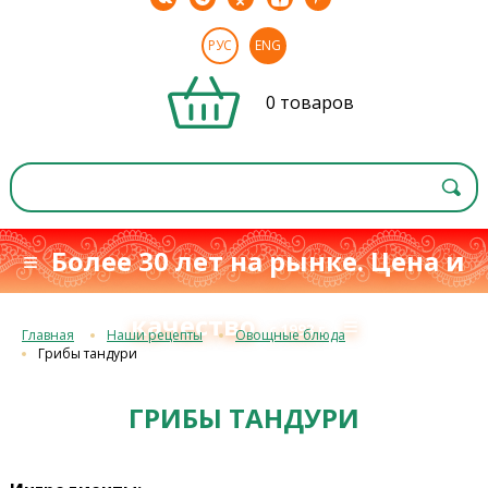
РУС
ENG
0 товаров
≡ Более 30 лет на рынке. Цена и
качество
≡
с 1993 г.
Главная
Наши рецепты
Овощные блюда
Грибы тандури
ГРИБЫ ТАНДУРИ