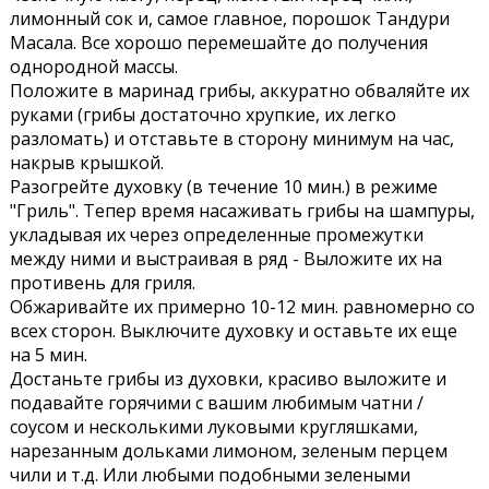
лимонный сок и, самое главное, порошок Тандури
Масала. Все хорошо перемешайте до получения
однородной массы.
Положите в маринад грибы, аккуратно обваляйте их
руками (грибы достаточно хрупкие, их легко
разломать) и отставьте в сторону минимум на час,
накрыв крышкой.
Разогрейте духовку (в течение 10 мин.) в режиме
"Гриль". Тепер время насаживать грибы на шампуры,
укладывая их через определенные промежутки
между ними и выстраивая в ряд - Выложите их на
противень для гриля.
Обжаривайте их примерно 10-12 мин. равномерно со
всех сторон. Выключите духовку и оставьте их еще
на 5 мин.
Достаньте грибы из духовки, красиво выложите и
подавайте горячими с вашим любимым чатни /
соусом и несколькими луковыми кругляшками,
нарезанным дольками лимоном, зеленым перцем
чили и т.д. Или любыми подобными зелеными