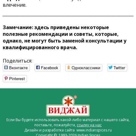
влечение.
Замечание: здесь приведены некоторые
полезные рекомендации и советы, которые,
однако, не могут быть заменой консультации у
квалифицированного врача.
Поделиться:
Вконтакте
Facebook
Одноклассники
Twitter
Pinterest
Если Вы будете использовать какой-либо материал с нашего сайта,
поставьте, пожалуйста,
ссылку на нас
Дизайн и разработка сайта www.indianspices.ru
Copyright © 1993-2026 Indian Spices