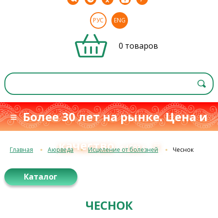
РУС
ENG
0 товаров
≡ Более 30 лет на рынке. Цена и
качество
≡
с 1993 г.
Главная
Аюрведа
Исцеление от болезней
Чеснок
Каталог
ЧЕСНОК