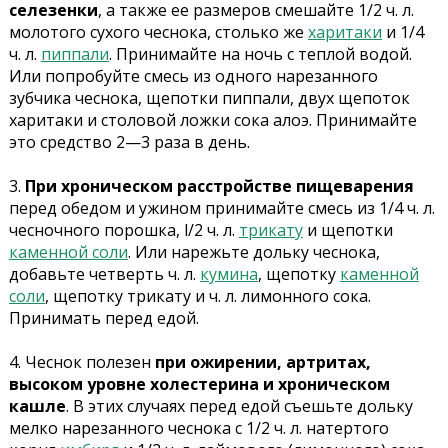
селезенки
, а также ее размеров смешайте 1/2 ч. л.
молотого сухого чеснока, столько же
харитаки
и 1/4
ч. л.
пиппали
. Принимайте на ночь с теплой водой.
Или попробуйте смесь из одного нарезанного
зубчика чеснока, щепотки пиппали, двух щепоток
харитаки и столовой ложки сока алоэ. Принимайте
это средство 2—3 раза в день.
3.
При хроническом расстройстве пищеварения
перед обедом и ужином принимайте смесь из 1/4 ч. л.
чесночного порошка, l/2 ч. л.
трикату
и щепотки
каменной соли
. Или нарежьте дольку чеснока,
добавьте четверть ч. л.
кумина
, щепотку
каменной
соли
, щепотку трикату и ч. л. лимонного сока.
Принимать перед едой.
4. Чеснок полезен
при ожирении, артритах,
высоком уровне холестерина и хроническом
кашле
. В этих случаях перед едой съешьте дольку
мелко нарезанного чеснока с 1/2 ч. л. натертого