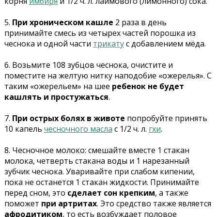
корня
имбиря
и 1/2 ч. л. лаймового (лимонного) сока.
5.
При хроническом кашле
2 раза в день
принимайте смесь из четырех частей порошка из
чеснока и одной части
трикату
с добавлением мёда.
6. Возьмите 108 зубцов чеснока, очистите и
поместите на желтую нитку наподобие «ожерелья». С
таким «ожерельем» на шее
ребенок не будет
кашлять и простужаться
.
7.
При острых болях в животе
попробуйте принять
10 капель
чесночного масла
с 1/2 ч. л.
гхи
.
8. Чесночное молоко: смешайте вместе 1 стакан
молока, четверть стакана воды и 1 нарезанный
зубчик чеснока. Уваривайте при слабом кипении,
пока не останется 1 стакан жидкости. Принимайте
перед сном, это
сделает сон крепким
, а также
поможет
при артритах
. Это средство также является
афродитиком
, то есть возбуждает половое