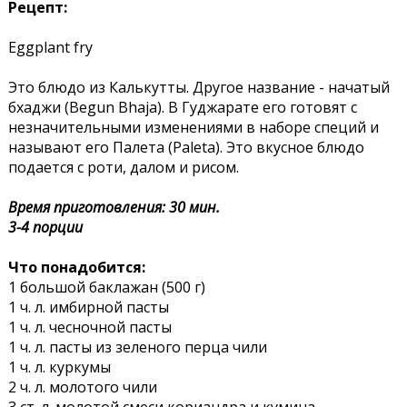
Рецепт:
Eggplant fry
Это блюдо из Калькутты. Другое название - начатый
бхаджи (Begun Bhaja). В Гуджарате его готовят с
незначительными изменениями в наборе специй и
называют его Палета (Paleta). Это вкусное блюдо
подается с роти, далом и рисом.
Время приготовления: 30 мин.
3-4 порции
Что понадобится:
1 большой баклажан (500 г)
1 ч. л. имбирной пасты
1 ч. л. чесночной пасты
1 ч. л. пасты из зеленого перца чили
1 ч. л. куркумы
2 ч. л. молотого чили
3 ст. л. молотой смеси кориандра и кумина