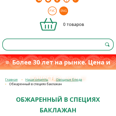
РУС
ENG
0 товаров
≡ Более 30 лет на рынке. Цена и
качество
≡
с 1993 г.
Главная
Наши рецепты
Овощные блюда
Обжаренный в специях баклажан
ОБЖАРЕННЫЙ В СПЕЦИЯХ
БАКЛАЖАН