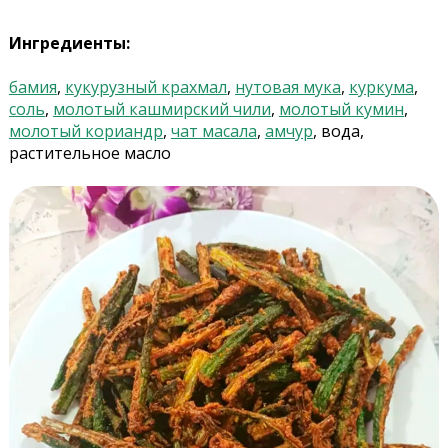
Ингредиенты:
бамия
,
кукурузный крахмал
,
нутовая мука
,
куркума
,
соль
,
молотый кашмирский чили
,
молотый кумин
,
молотый кориандр
,
чат масала
,
амчур
, вода,
растительное масло