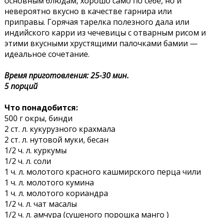
основным блюдам, хорошо само по себе, но и
невероятно вкусно в качестве гарнира или
приправы. Горячая тарелка полезного дала или
индийского карри из чечевицы с отварным рисом и
этими вкусными хрустящими палочками бамии —
идеальное сочетание.
Время приготовления: 25-30 мин.
5 порций
Что понадобится:
500 г окры, бинди
2 ст. л. кукурузного крахмала
2 ст. л. нутовой муки, бесан
1/2 ч. л. куркумы
1/2 ч. л. соли
1 ч. л. молотого красного кашмирского перца чили
1 ч. л. молотого кумина
1 ч. л. молотого кориандра
1/2 ч. л. чат масалы
1/2 ч. л. амчура (сушеного порошка манго )