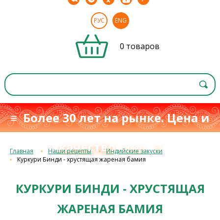
РУС
ENG
0 товаров
≡ Более 30 лет на рынке. Цена и
качество
≡
с 1993 г.
Главная
Наши рецепты
Индийские закуски
Куркури Бинди - хрустящая жареная бамия
КУРКУРИ БИНДИ - ХРУСТЯЩАЯ
ЖАРЕНАЯ БАМИЯ