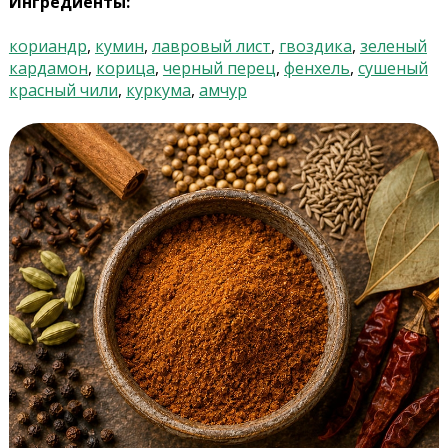
Ингредиенты:
кориандр
,
кумин
,
лавровый лист
,
гвоздика
,
зеленый
кардамон
,
корица
,
черный перец
,
фенхель
,
сушеный
красный чили
,
куркума
,
амчур