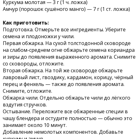
Куркума молотая — 3 г (1 ч. ложка)
Амчур (порошок сушёного манго) — 7 г (1 ст. ложка)
Как приготовить:
Подготовка. Отмерьте все ингредиенты. Уберите
семена и плодоножки у чили.
Первая обжарка. На сухой толстодонной сковороде
на слабом-среднем огне обжарьте семена кориандра
и зиры до появления выраженного аромата. Снимите
со сковороды, отложите.
Вторая обжарка. На той же сковороде обжарьте
лавровый лист, гвоздику, кардамон, корицу, чёрный
перец и фенхель — также до появления аромата.
Снимите, отложите.
Обжарка чили. Отдельно обжарьте чили до лёгкого
вздутия стручков.
Остывание. Переложите все обжаренные специи в
чашу блендера и остудите полностью — обычно это
занимает около 10 минут.
Добавление немолотых компонентов. Добавьте
куркуму и амчур.