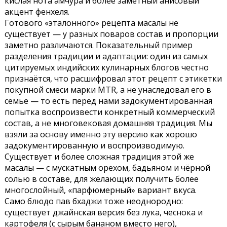
кислая нота амчура и более заметный анисовый
акцент фенхеля.
Готового «эталонного» рецепта масалы не
существует — у разных поваров состав и пропорции
заметно различаются. Показательный пример
разделения традиции и адаптации: один из самых
цитируемых индийских кулинарных блогов честно
признаётся, что расшифровал этот рецепт с этикетки
покупной смеси марки MTR, а не унаследовал его в
семье — то есть перед нами задокументированная
попытка воспроизвести конкретный коммерческий
состав, а не многовековая домашняя традиция. Мы
взяли за основу именно эту версию как хорошо
задокументированную и воспроизводимую.
Существует и более сложная традиция этой же
масалы — с мускатным орехом, бадьяном и чёрной
солью в составе, для желающих получить более
многослойный, «парфюмерный» вариант вкуса.
Само блюдо пав бхаджи тоже неоднородно:
существует джайнская версия без лука, чеснока и
картофеля (с сырым бананом вместо него),