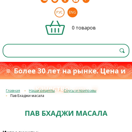
РУС
ENG
0 товаров
≡ Более 30 лет на рынке. Цена и
качество
≡
с 1993 г.
Главная
Наши рецепты
Соусы и приправы
Пав Бхаджи масала
ПАВ БХАДЖИ МАСАЛА