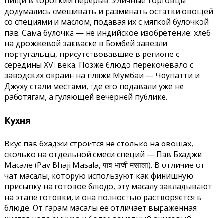
пищи в короткий перерыв. Уличные торговцы
додумались смешивать и разминать остатки овощей
со специями и маслом, подавая их с мягкой булочкой
пав. Сама булочка — не индийское изобретение: хлеб
на дрожжевой закваске в Бомбей завезли
португальцы, присутствовавшие в регионе с
середины XVI века. Позже блюдо перекочевало с
заводских окраин на пляжи Мумбаи — Чоупатти и
Джуху стали местами, где его подавали уже не
работягам, а гуляющей вечерней публике.
Кухня
Вкус пав бхаджи строится не столько на овощах,
сколько на отдельной смеси специй — Пав Бхаджи
Масале (Pav Bhaji Masala, पाव भाजी मसाला). В отличие от
чат масалы, которую используют как финишную
присыпку на готовое блюдо, эту масалу закладывают
на этапе готовки, и она полностью растворяется в
блюде. От гарам масалы её отличает выраженная