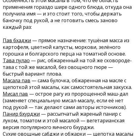
Особенность этой масалы в том, что её область
применения гораздо шире одного блюда, откуда она
получила имя — и это стоит того, чтобы держать
баночку под рукой, а не готовить смесь заново
каждый раз:
Пав бхаджи
— прямое назначение: тушёная масса из
картофеля, цветной капусты, моркови, зелёного
горошка и болгарского перца на томатной основе.
Тава пулао
— рис, обжаренный на той же сковороде-
тава с той же масалой, без овощного пюре —
быстрый вариант плова.
Масала пав
— сама булочка, обжаренная на масле с
щепоткой этой масалы, как самостоятельная закуска.
Мисал пав
— острое рагу из пророщенной маш-дал
(заменяет специальную мисал-масалу, если её нет
под рукой — так делают сами авторы источников).
Панир бхурджи
— рассыпчатый жареный панир с
луком, томатом и этой масалой — вегетарианская
версия популярного яичного бхурджи.
Сухие овощные сабджи и обжарки
— щепотка масалы