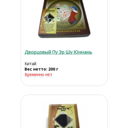
Дворцовый Пу Эр Шу Юннань
Китай
Вес нетто: 200 г
Временно нет