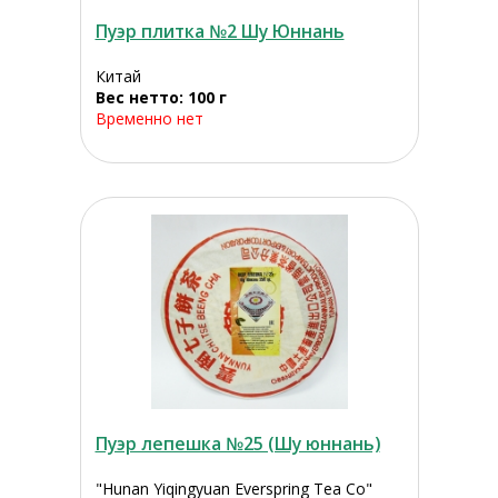
Пуэр плитка №2 Шу Юннань
Китай
Вес нетто: 100 г
Временно нет
Пуэр лепешка №25 (Шу юннань)
"Hunan Yiqingyuan Everspring Tea Co"