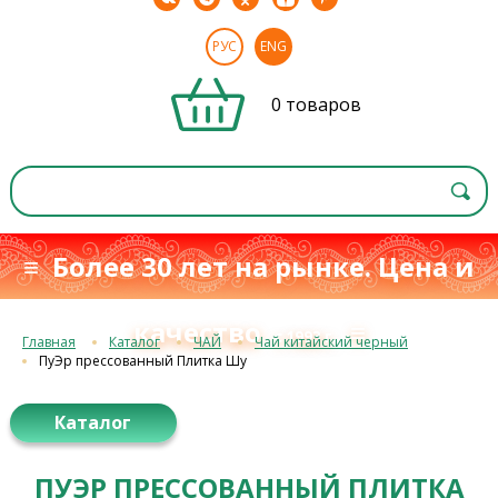
РУС
ENG
0 товаров
≡ Более 30 лет на рынке. Цена и
качество
≡
с 1993 г.
Главная
Каталог
ЧАЙ
Чай китайский черный
ПуЭр прессованный Плитка Шу
Каталог
ПУЭР ПРЕССОВАННЫЙ ПЛИТКА