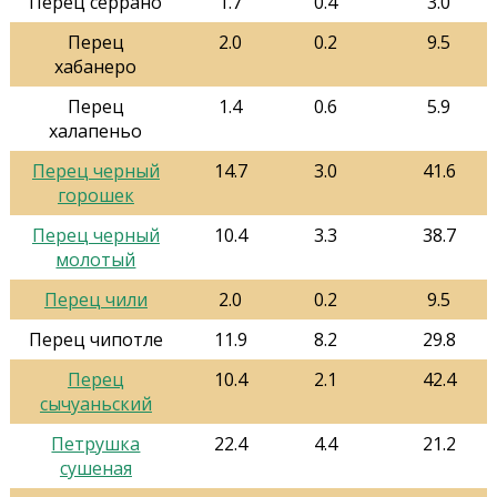
Перец серрано
1.7
0.4
3.0
Перец
2.0
0.2
9.5
хабанеро
Перец
1.4
0.6
5.9
халапеньо
Перец черный
14.7
3.0
41.6
горошек
Перец черный
10.4
3.3
38.7
молотый
Перец чили
2.0
0.2
9.5
Перец чипотле
11.9
8.2
29.8
Перец
10.4
2.1
42.4
сычуаньский
Петрушка
22.4
4.4
21.2
сушеная