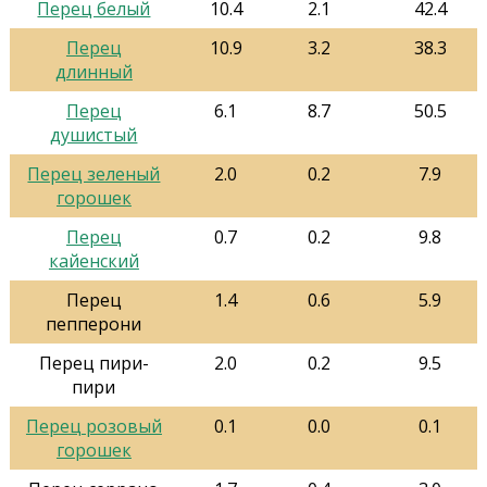
Перец белый
10.4
2.1
42.4
Перец
10.9
3.2
38.3
длинный
Перец
6.1
8.7
50.5
душистый
Перец зеленый
2.0
0.2
7.9
горошек
Перец
0.7
0.2
9.8
кайенский
Перец
1.4
0.6
5.9
пепперони
Перец пири-
2.0
0.2
9.5
пири
Перец розовый
0.1
0.0
0.1
горошек