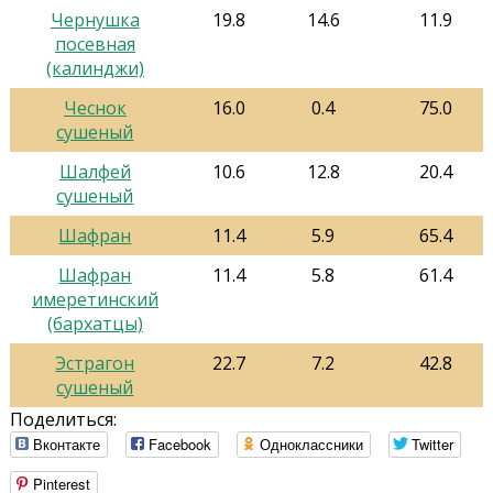
Чернушка
19.8
14.6
11.9
посевная
(калинджи)
Чеснок
16.0
0.4
75.0
сушеный
Шалфей
10.6
12.8
20.4
сушеный
Шафран
11.4
5.9
65.4
Шафран
11.4
5.8
61.4
имеретинский
(бархатцы)
Эстрагон
22.7
7.2
42.8
сушеный
Поделиться:
Вконтакте
Facebook
Одноклассники
Twitter
Pinterest