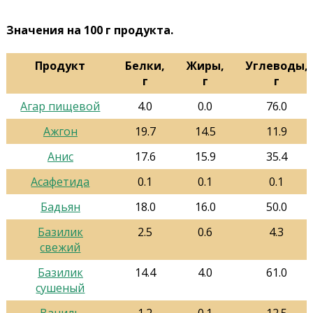
Значения на 100 г продукта.
Продукт
Белки,
Жиры,
Углеводы,
г
г
г
Агар пищевой
4.0
0.0
76.0
Ажгон
19.7
14.5
11.9
Анис
17.6
15.9
35.4
Асафетида
0.1
0.1
0.1
Бадьян
18.0
16.0
50.0
Базилик
2.5
0.6
4.3
свежий
Базилик
14.4
4.0
61.0
сушеный