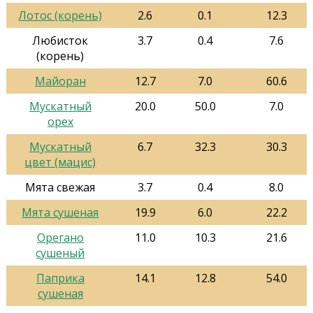
Лотос (корень)
2.6
0.1
12.3
Любисток
3.7
0.4
7.6
(корень)
Майоран
12.7
7.0
60.6
Мускатный
20.0
50.0
7.0
орех
Мускатный
6.7
32.3
30.3
цвет (мацис)
Мята свежая
3.7
0.4
8.0
Мята сушеная
19.9
6.0
22.2
Орегано
11.0
10.3
21.6
сушеный
Паприка
14.1
12.8
54.0
сушеная