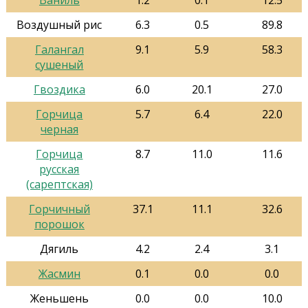
Ваниль
1.2
0.1
12.5
Воздушный рис
6.3
0.5
89.8
Галангал
9.1
5.9
58.3
сушеный
Гвоздика
6.0
20.1
27.0
Горчица
5.7
6.4
22.0
черная
Горчица
8.7
11.0
11.6
русская
(сарептская)
Горчичный
37.1
11.1
32.6
порошок
Дягиль
4.2
2.4
3.1
Жасмин
0.1
0.0
0.0
Женьшень
0.0
0.0
10.0