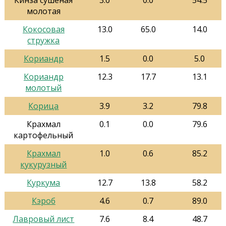
Кинза сушеная
3.0
0.0
54.5
молотая
Кокосовая
13.0
65.0
14.0
стружка
Кориандр
1.5
0.0
5.0
Кориандр
12.3
17.7
13.1
молотый
Корица
3.9
3.2
79.8
Крахмал
0.1
0.0
79.6
картофельный
Крахмал
1.0
0.6
85.2
кукурузный
Куркума
12.7
13.8
58.2
Кэроб
4.6
0.7
89.0
Лавровый лист
7.6
8.4
48.7