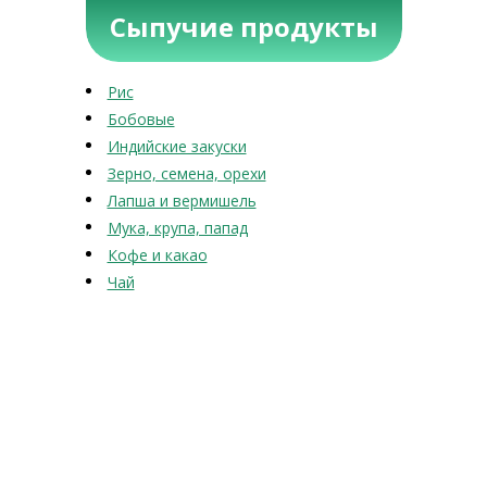
Сыпучие продукты
Рис
Бобовые
Индийские закуски
Зерно, семена, орехи
Лапша и вермишель
Мука, крупа, папад
Кофе и какао
Чай