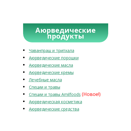
Аюрведические
продукты
Чаванпраш и трипхала
Аюрведические порошки
Аюрведические масла
Аюрведические кремы
Лечебные масла
Специи и травы
(Новое!)
Специи и травы Amilfoods
Аюрведическая косметика
Аюрведические средства