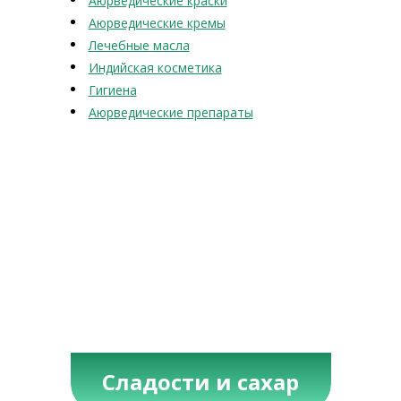
Аюрведические краски
Аюрведические кремы
Лечебные масла
Индийская косметика
Гигиена
Аюрведические препараты
Сладости и сахар