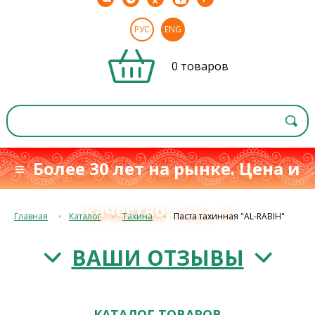
РУС
ENG
0 товаров
≡ Более 30 лет на рынке. Цена и
качество
≡
с 1993 г.
Главная
Каталог
Тахина
Паста тахинная "AL-RABIH"
ВАШИ ОТЗЫВЫ
КАТАЛОГ ТОВАРОВ