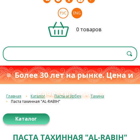
РУС
ENG
0 товаров
≡ Более 30 лет на рынке. Цена и
качество
≡
с 1993 г.
Главная
Каталог
Пасты и Урбеч
Тахина
Паста тахинная "AL-RABIH"
Каталог
ПАСТА ТАХИННАЯ "AL-RABIH"