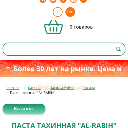
РУС
ENG
0 товаров
≡ Более 30 лет на рынке. Цена и
качество
≡
с 1993 г.
Главная
Каталог
Пасты и Урбеч
Тахина
Паста тахинная "AL-RABIH"
Каталог
ПАСТА ТАХИННАЯ "AL-RABIH"