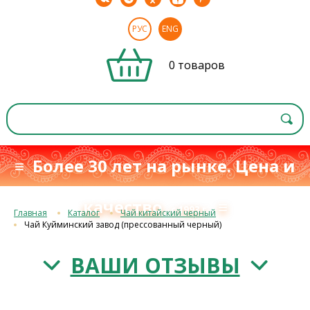
РУС
ENG
0 товаров
≡ Более 30 лет на рынке. Цена и
качество
≡
с 1993 г.
Главная
Каталог
Чай китайский черный
Чай Куйминский завод (прессованный черный)
ВАШИ ОТЗЫВЫ