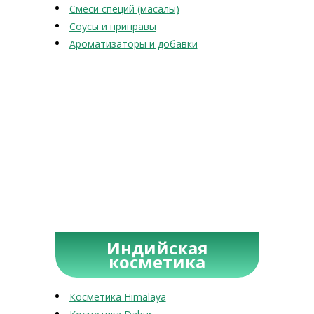
Смеси специй (масалы)
Соусы и приправы
Ароматизаторы и добавки
Индийская
косметика
Косметика Himalaya