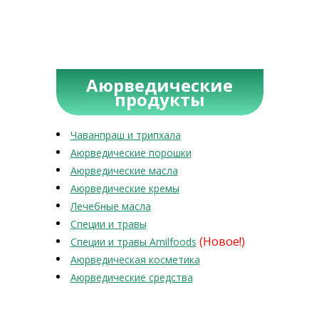
Аюрведические
продукты
Чаванпраш и трипхала
Аюрведические порошки
Аюрведические масла
Аюрведические кремы
Лечебные масла
Специи и травы
(Новое!)
Специи и травы Amilfoods
Аюрведическая косметика
Аюрведические средства