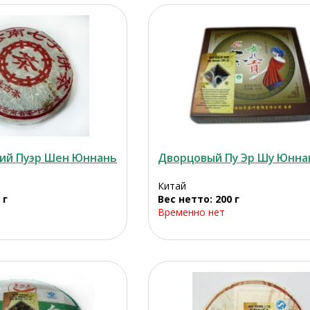
ий Пуэр Шен Юннань
Дворцовый Пу Эр Шу Юнна
Китай
 г
Вес нетто: 200 г
Временно нет