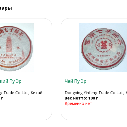
вары
кий Пу Эр
Чай Пу Эр
g Trade Co Ltd., Китай
Dongning Yinfeng Trade Co Ltd.,
 г
Вес нетто: 100 г
Временно нет