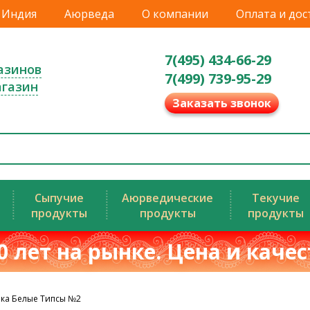
Индия
Аюрведа
О компании
Оплата и дос
7(495) 434-66-29
азинов
7(499) 739-95-29
агазин
Заказать звонок
Сыпучие
Аюрведические
Текучие
продукты
продукты
продукты
0 лет на рынке. Цена и каче
ка Белые Типсы №2