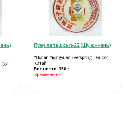
ань)
Пуэр лепешка №25 (Шу юннань)
"Hunan Yiqingyuan Everspring Tea Co"
Китай
a Co"
Вес нетто: 350 г
Временно нет