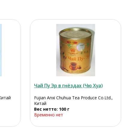
Чай Пу Эр в гнёздах (Чю Хуа)
 Китай
Fujian Anxi Chuhua Tea Produce Co.Ltd.,
Китай
Вес нетто: 100 г
Временно нет