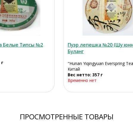
а Белые Типсы №2
Пуэр лепешка №20 (Шу юнн
Буланг
 г
"Hunan Yiqingyuan Everspring Te
Китай
Вес нетто: 357 г
Временно нет
ПРОСМОТРЕННЫЕ ТОВАРЫ