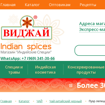
Главная
Каталог
Оптовикам
Рецепты
Адреса маг
Экспресс-м
WhatsApp: +7 (969) 341-30-66
Специи и
Индийская
Консервированные
травы
косметика
продукты
≡ Более 3
Главная
Каталог
ЧАЙ
Чай китайский черный
Пуэр лепеш