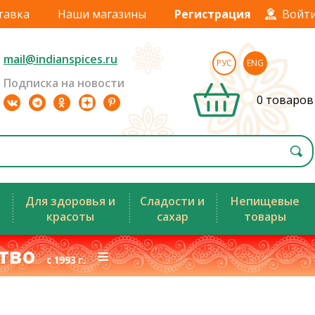
тавка
Наши магазины
Регистрация
Войт
mail@indianspices.ru
РУС
ENG
Подписка на новости
0 товаров
Для здоровья и
Сладости и
Непищевые
красоты
сахар
товары
ство
≡
с 1993 г.