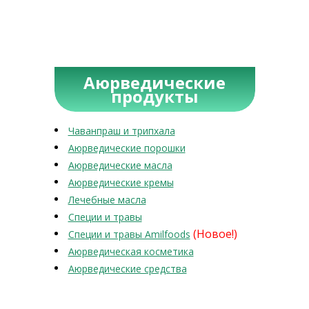
Аюрведические
продукты
Чаванпраш и трипхала
Аюрведические порошки
Аюрведические масла
Аюрведические кремы
Лечебные масла
Специи и травы
(Новое!)
Специи и травы Amilfoods
Аюрведическая косметика
Аюрведические средства