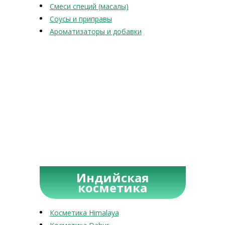
Смеси специй (масалы)
Соусы и приправы
Ароматизаторы и добавки
Индийская
косметика
Косметика Himalaya