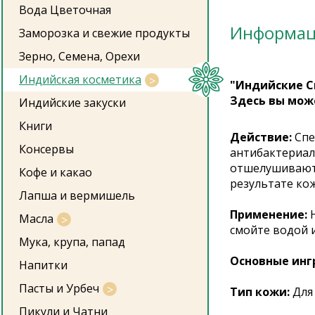
Вода Цветочная
Информа
Заморозка и свежие продукты
Зерно, Семена, Орехи
Индийская косметика
"Индийские С
Здесь вы мож
Индийские закуски
Книги
Действие:
Спе
Консервы
антибактериал
отшелушивают 
Кофе и какао
результате кож
Лапша и вермишель
Применение:
Масла
смойте водой 
Мука, крупа, папад
Основные инг
Напитки
Пасты и Урбеч
Тип кожи:
Для
Пикули и Чатни