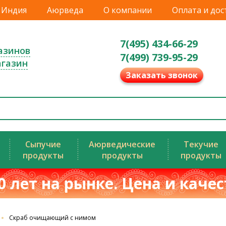
Индия
Аюрведа
О компании
Оплата и дос
7(495) 434-66-29
азинов
7(499) 739-95-29
агазин
Заказать звонок
Сыпучие
Аюрведические
Текучие
продукты
продукты
продукты
0 лет на рынке. Цена и каче
Скраб очищающий с нимом