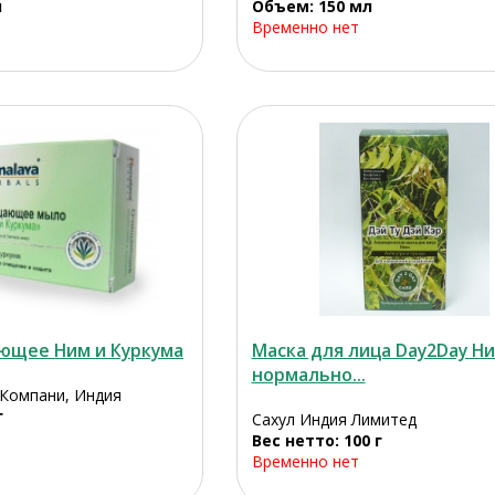
л
Объем: 150 мл
Временно нет
ющее Ним и Куркума
Маска для лица Day2Day Н
нормально...
 Компани, Индия
г
Сахул Индия Лимитед
Вес нетто: 100 г
Временно нет