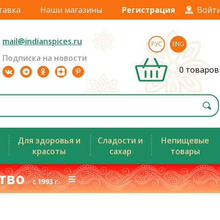
тавка
Наши магазины
Регистрация
Войт
mail@indianspices.ru
РУС
ENG
Подписка на новости
0 товаров
Для здоровья и
Сладости и
Непищевые
красоты
сахар
товары
ство
≡
с 1993 г.