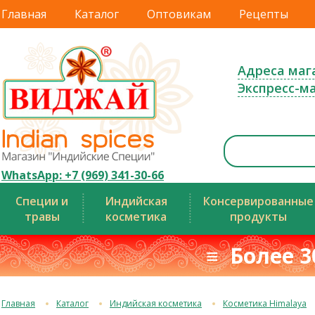
Главная
Каталог
Оптовикам
Рецепты
Адреса маг
Экспресс-м
WhatsApp: +7 (969) 341-30-66
Специи и
Индийская
Консервированные
травы
косметика
продукты
≡ Более 3
Главная
Каталог
Индийская косметика
Косметика Himalaya