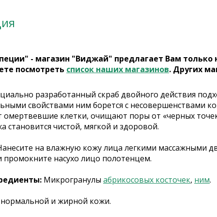
ция
пеции" - магазин "Виджай" предлагает Вам только
ете посмотреть
список наших магазинов
. Других ма
циально разработанный скраб двойного действия под
ьными свойствами ним борется с несовершенствами ко
омертвевшие клетки, очищают поры от «черных точек
а становится чистой, мягкой и здоровой.
Нанесите на влажную кожу лица легкими массажными дв
и промокните насухо лицо полотенцем.
редиенты:
Микрогранулы
абрикосовых косточек
,
ним
.
 нормальной и жирной кожи.