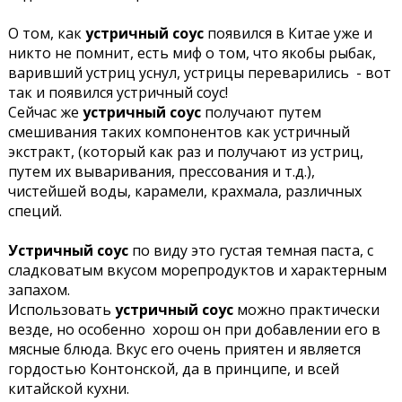
О том, как
устричный соус
появился в Китае уже и
никто не помнит, есть миф о том, что якобы рыбак,
варивший устриц уснул, устрицы переварились - вот
так и появился устричный соус!
Сейчас же
устричный соус
получают путем
смешивания таких компонентов как устричный
экстракт, (который как раз и получают из устриц,
путем их вываривания, прессования и т.д.),
чистейшей воды, карамели, крахмала, различных
специй.
Устричный соус
по виду это густая темная паста, с
сладковатым вкусом морепродуктов и характерным
запахом.
Использовать
устричный соус
можно практически
везде, но особенно хорош он при добавлении его в
мясные блюда. Вкус его очень приятен и является
гордостью Контонской, да в принципе, и всей
китайской кухни.