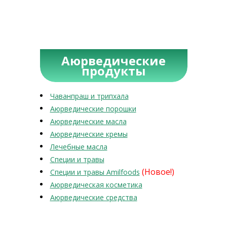
Аюрведические
продукты
Чаванпраш и трипхала
Аюрведические порошки
Аюрведические масла
Аюрведические кремы
Лечебные масла
Специи и травы
(Новое!)
Специи и травы Amilfoods
Аюрведическая косметика
Аюрведические средства