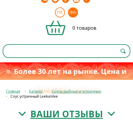
РУС
ENG
0 товаров
≡ Более 30 лет на рынке. Цена и
качество
≡
с 1993 г.
Главная
Каталог
Соусы рыбные и устричные
Соус устричный Leekumlee
ВАШИ ОТЗЫВЫ