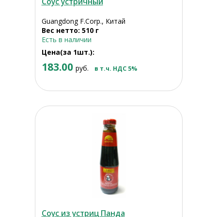
Соус устричный
Guangdong F.Corp., Китай
Вес нетто: 510 г
Есть в наличии
Цена(за 1шт.):
183.00
руб.
в т.ч. НДС 5%
Соус из устриц Панда