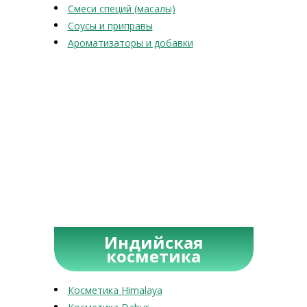
Смеси специй (масалы)
Соусы и приправы
Ароматизаторы и добавки
Индийская
косметика
Косметика Himalaya