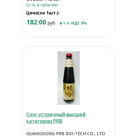
Есть в наличии
Цена(за 1шт.):
182.00
руб.
в т.ч. НДС 5%
Соус устричный высшей
категории PRB
GUANGDONG PRB BIO-TECH CO., LTD