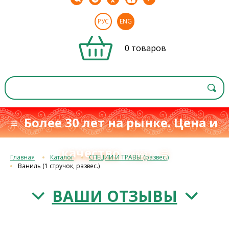
РУС
ENG
0 товаров
≡ Более 30 лет на рынке. Цена и
качество
≡
с 1993 г.
Главная
Каталог
СПЕЦИИ И ТРАВЫ (развес.)
Ваниль (1 стручок, развес.)
ВАШИ ОТЗЫВЫ