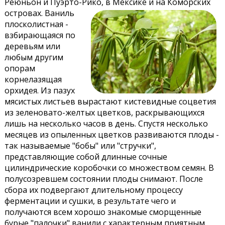
Реюньон и Пуэрто-Рико, в Мексике и на Коморских
островах.
Ваниль
плосколистная -
взбирающаяся по
деревьям или
любым другим
опорам
корнелазящая
орхидея. Из пазух
мясистых листьев вырастают кистевидные соцветия
из зеленовато-желтых цветков, раскрывающихся
лишь на несколько часов в день. Спустя несколько
месяцев из опыленных цветков развиваются плоды -
так называемые "бобы" или "стручки",
представляющие собой длинные сочные
цилиндрические коробочки со множеством семян. В
полусозревшем состоянии плоды снимают. После
сбора их подвергают длительному процессу
ферментации и сушки, в результате чего и
получаются всем хорошо знакомые сморщенные
бурые "палочки" ванили с характерным приятным