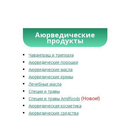
Аюрведические
продукты
Чаванпраш и трипхала
Аюрведические порошки
Аюрведические масла
Аюрведические кремы
Лечебные масла
Специи и травы
(Новое!)
Специи и травы Amilfoods
Аюрведическая косметика
Аюрведические средства