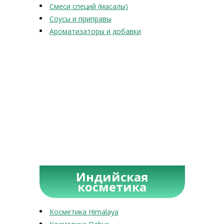
Смеси специй (масалы)
Соусы и приправы
Ароматизаторы и добавки
Индийская
косметика
Косметика Himalaya