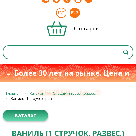
РУС
ENG
0 товаров
≡ Более 30 лет на рынке. Цена и
качество
≡
с 1993 г.
Главная
Каталог
Специи и травы (развес.)
Ваниль (1 стручок, развес.)
Каталог
ВАНИЛЬ (1 СТРУЧОК, РАЗВЕС.)