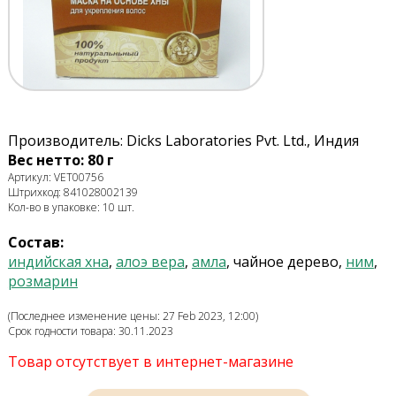
Производитель: Dicks Laboratories Pvt. Ltd., Индия
Вес нетто: 80 г
Артикул: VET00756
Штрихкод: 841028002139
Кол-во в упаковке: 10 шт.
Состав:
индийская хна
,
алоэ вера
,
амла
, чайное дерево,
ним
,
розмарин
(Последнее изменение цены: 27 Feb 2023, 12:00)
Срок годности товара: 30.11.2023
Товар отсутствует в интернет-магазине