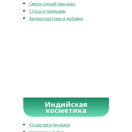
Смеси специй (масалы)
Соусы и приправы
Ароматизаторы и добавки
Индийская
косметика
Косметика Himalaya