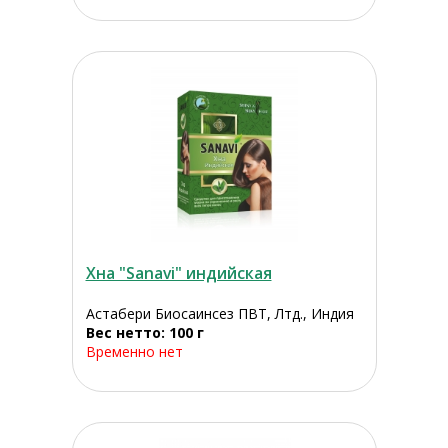
Хна "Sanavi" индийская
Астабери Биосаинсез ПВТ, Лтд., Индия
Вес нетто: 100 г
Временно нет