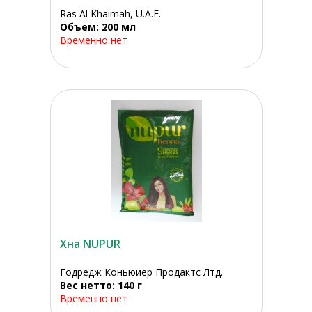
Ras Al Khaimah, U.A.E.
Объем: 200 мл
Временно нет
Хна NUPUR
Годредж Коньюиер Продактс Лтд.
Вес нетто: 140 г
Временно нет