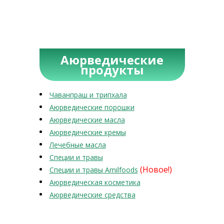
Аюрведические
продукты
Чаванпраш и трипхала
Аюрведические порошки
Аюрведические масла
Аюрведические кремы
Лечебные масла
Специи и травы
(Новое!)
Специи и травы Amilfoods
Аюрведическая косметика
Аюрведические средства