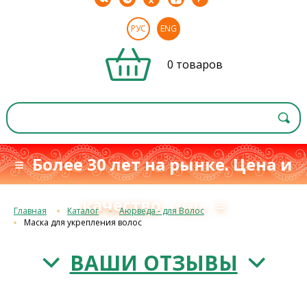
РУС
ENG
0 товаров
≡ Более 30 лет на рынке. Цена и
качество
≡
с 1993 г.
Главная
Каталог
Аюрведа - для Волос
Маска для укрепления волос
ВАШИ ОТЗЫВЫ