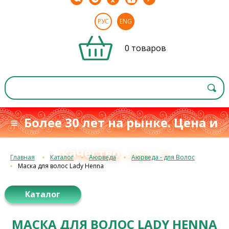
РУС
ENG
0 товаров
≡ Более 30 лет на рынке. Цена и
качество
≡
с 1993 г.
Главная
Каталог
Аюрведа
Аюрведа - для Волос
Маска для волос Lady Henna
Каталог
МАСКА ДЛЯ ВОЛОС LADY HENNA